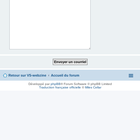
Retour sur VS-webzine
Accueil du forum
Développé par
phpBB
® Forum Software © phpBB Limited
Traduction française officielle
©
Miles Cellar