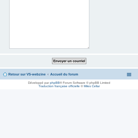
Retour sur VS-webzine
Accueil du forum
Développé par
phpBB
® Forum Software © phpBB Limited
Traduction française officielle
©
Miles Cellar