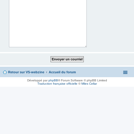
Retour sur VS-webzine
Accueil du forum
Développé par
phpBB
® Forum Software © phpBB Limited
Traduction française officielle
©
Miles Cellar