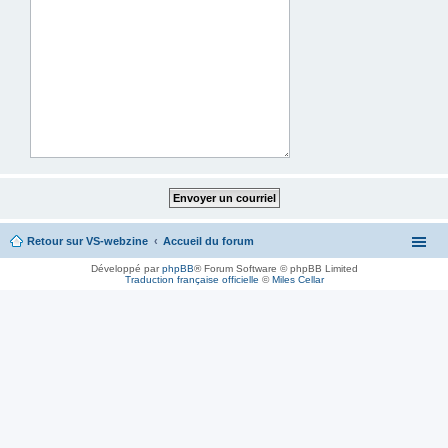
Retour sur VS-webzine
Accueil du forum
Développé par
phpBB
® Forum Software © phpBB Limited
Traduction française officielle
©
Miles Cellar