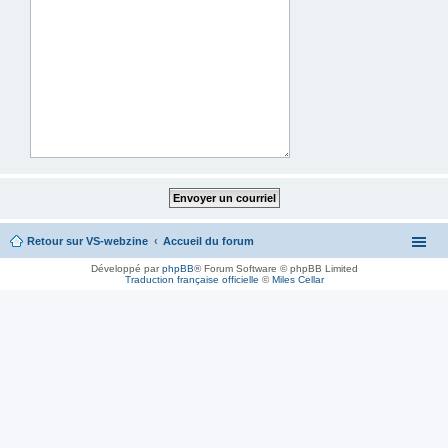
Retour sur VS-webzine
Accueil du forum
Développé par
phpBB
® Forum Software © phpBB Limited
Traduction française officielle
©
Miles Cellar