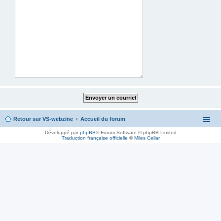
Retour sur VS-webzine
Accueil du forum
Développé par
phpBB
® Forum Software © phpBB Limited
Traduction française officielle
©
Miles Cellar