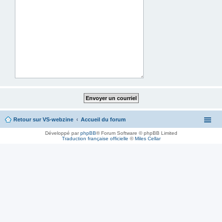
Retour sur VS-webzine
Accueil du forum
Développé par
phpBB
® Forum Software © phpBB Limited
Traduction française officielle
©
Miles Cellar