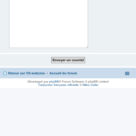
Retour sur VS-webzine
Accueil du forum
Développé par
phpBB
® Forum Software © phpBB Limited
Traduction française officielle
©
Miles Cellar