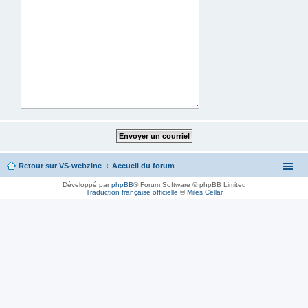
Retour sur VS-webzine
Accueil du forum
Développé par
phpBB
® Forum Software © phpBB Limited
Traduction française officielle
©
Miles Cellar