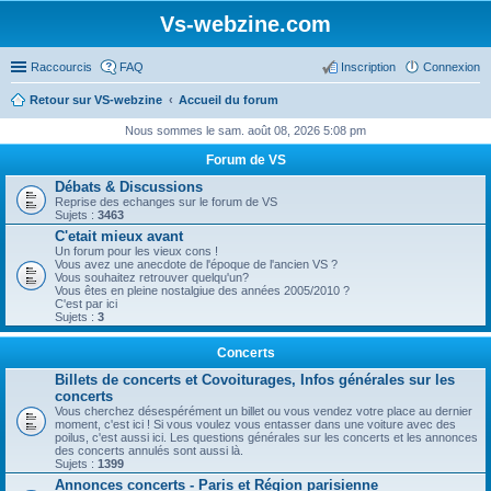
Vs-webzine.com
Raccourcis
FAQ
Inscription
Connexion
Retour sur VS-webzine
Accueil du forum
Nous sommes le sam. août 08, 2026 5:08 pm
Forum de VS
Débats & Discussions
Reprise des echanges sur le forum de VS
Sujets :
3463
C'etait mieux avant
Un forum pour les vieux cons !
Vous avez une anecdote de l'époque de l'ancien VS ?
Vous souhaitez retrouver quelqu'un?
Vous êtes en pleine nostalgiue des années 2005/2010 ?
C'est par ici
Sujets :
3
Concerts
Billets de concerts et Covoiturages, Infos générales sur les
concerts
Vous cherchez désespérément un billet ou vous vendez votre place au dernier
moment, c'est ici ! Si vous voulez vous entasser dans une voiture avec des
poilus, c'est aussi ici. Les questions générales sur les concerts et les annonces
des concerts annulés sont aussi là.
Sujets :
1399
Annonces concerts - Paris et Région parisienne