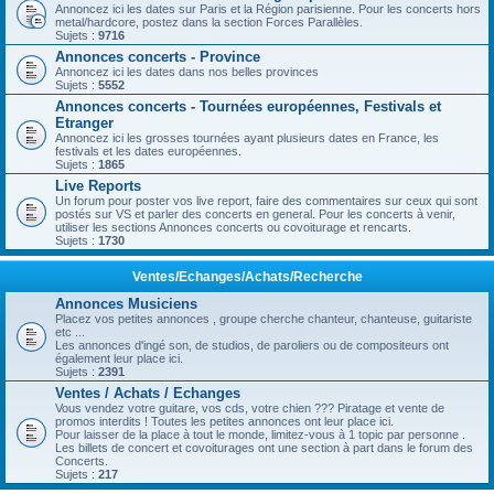
Annoncez ici les dates sur Paris et la Région parisienne. Pour les concerts hors
metal/hardcore, postez dans la section Forces Parallèles.
Sujets :
9716
Annonces concerts - Province
Annoncez ici les dates dans nos belles provinces
Sujets :
5552
Annonces concerts - Tournées européennes, Festivals et
Etranger
Annoncez ici les grosses tournées ayant plusieurs dates en France, les
festivals et les dates européennes.
Sujets :
1865
Live Reports
Un forum pour poster vos live report, faire des commentaires sur ceux qui sont
postés sur VS et parler des concerts en general. Pour les concerts à venir,
utiliser les sections Annonces concerts ou covoiturage et rencarts.
Sujets :
1730
Ventes/Echanges/Achats/Recherche
Annonces Musiciens
Placez vos petites annonces , groupe cherche chanteur, chanteuse, guitariste
etc ...
Les annonces d'ingé son, de studios, de paroliers ou de compositeurs ont
également leur place ici.
Sujets :
2391
Ventes / Achats / Echanges
Vous vendez votre guitare, vos cds, votre chien ??? Piratage et vente de
promos interdits ! Toutes les petites annonces ont leur place ici.
Pour laisser de la place à tout le monde, limitez-vous à 1 topic par personne .
Les billets de concert et covoiturages ont une section à part dans le forum des
Concerts.
Sujets :
217