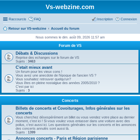
Vs-webzine.com
Raccourcis
FAQ
Inscription
Connexion
Retour sur VS-webzine
Accueil du forum
Nous sommes le dim. août 09, 2026 11:57 am
Forum de VS
Débats & Discussions
Reprise des echanges sur le forum de VS
Sujets :
3463
C'etait mieux avant
Un forum pour les vieux cons !
Vous avez une anecdote de l'époque de l'ancien VS ?
Vous souhaitez retrouver quelqu'un?
Vous êtes en pleine nostalgiue des années 2005/2010 ?
C'est par ici
Sujets :
3
Concerts
Billets de concerts et Covoiturages, Infos générales sur les
concerts
Vous cherchez désespérément un billet ou vous vendez votre place au dernier
moment, c'est ici ! Si vous voulez vous entasser dans une voiture avec des
poilus, c'est aussi ici. Les questions générales sur les concerts et les annonces
des concerts annulés sont aussi là.
Sujets :
1399
Annonces concerts - Paris et Région parisienne