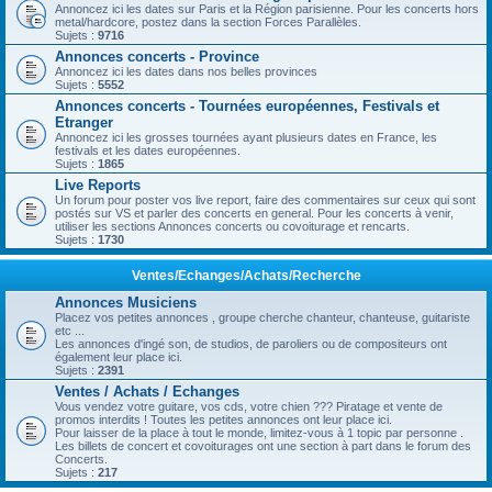
Annoncez ici les dates sur Paris et la Région parisienne. Pour les concerts hors
metal/hardcore, postez dans la section Forces Parallèles.
Sujets :
9716
Annonces concerts - Province
Annoncez ici les dates dans nos belles provinces
Sujets :
5552
Annonces concerts - Tournées européennes, Festivals et
Etranger
Annoncez ici les grosses tournées ayant plusieurs dates en France, les
festivals et les dates européennes.
Sujets :
1865
Live Reports
Un forum pour poster vos live report, faire des commentaires sur ceux qui sont
postés sur VS et parler des concerts en general. Pour les concerts à venir,
utiliser les sections Annonces concerts ou covoiturage et rencarts.
Sujets :
1730
Ventes/Echanges/Achats/Recherche
Annonces Musiciens
Placez vos petites annonces , groupe cherche chanteur, chanteuse, guitariste
etc ...
Les annonces d'ingé son, de studios, de paroliers ou de compositeurs ont
également leur place ici.
Sujets :
2391
Ventes / Achats / Echanges
Vous vendez votre guitare, vos cds, votre chien ??? Piratage et vente de
promos interdits ! Toutes les petites annonces ont leur place ici.
Pour laisser de la place à tout le monde, limitez-vous à 1 topic par personne .
Les billets de concert et covoiturages ont une section à part dans le forum des
Concerts.
Sujets :
217