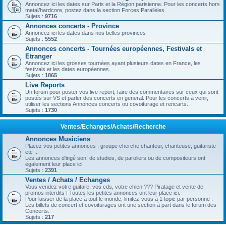
Annoncez ici les dates sur Paris et la Région parisienne. Pour les concerts hors
metal/hardcore, postez dans la section Forces Parallèles.
Sujets :
9716
Annonces concerts - Province
Annoncez ici les dates dans nos belles provinces
Sujets :
5552
Annonces concerts - Tournées européennes, Festivals et
Etranger
Annoncez ici les grosses tournées ayant plusieurs dates en France, les
festivals et les dates européennes.
Sujets :
1865
Live Reports
Un forum pour poster vos live report, faire des commentaires sur ceux qui sont
postés sur VS et parler des concerts en general. Pour les concerts à venir,
utiliser les sections Annonces concerts ou covoiturage et rencarts.
Sujets :
1730
Ventes/Echanges/Achats/Recherche
Annonces Musiciens
Placez vos petites annonces , groupe cherche chanteur, chanteuse, guitariste
etc ...
Les annonces d'ingé son, de studios, de paroliers ou de compositeurs ont
également leur place ici.
Sujets :
2391
Ventes / Achats / Echanges
Vous vendez votre guitare, vos cds, votre chien ??? Piratage et vente de
promos interdits ! Toutes les petites annonces ont leur place ici.
Pour laisser de la place à tout le monde, limitez-vous à 1 topic par personne .
Les billets de concert et covoiturages ont une section à part dans le forum des
Concerts.
Sujets :
217