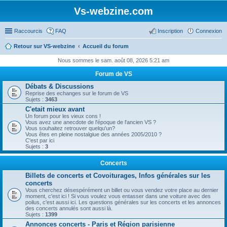
Vs-webzine.com
Raccourcis
FAQ
Inscription
Connexion
Retour sur VS-webzine
Accueil du forum
Nous sommes le sam. août 08, 2026 5:21 am
Forum de VS
Débats & Discussions
Reprise des echanges sur le forum de VS
Sujets :
3463
C'etait mieux avant
Un forum pour les vieux cons !
Vous avez une anecdote de l'époque de l'ancien VS ?
Vous souhaitez retrouver quelqu'un?
Vous êtes en pleine nostalgiue des années 2005/2010 ?
C'est par ici
Sujets :
3
Concerts
Billets de concerts et Covoiturages, Infos générales sur les
concerts
Vous cherchez désespérément un billet ou vous vendez votre place au dernier
moment, c'est ici ! Si vous voulez vous entasser dans une voiture avec des
poilus, c'est aussi ici. Les questions générales sur les concerts et les annonces
des concerts annulés sont aussi là.
Sujets :
1399
Annonces concerts - Paris et Région parisienne