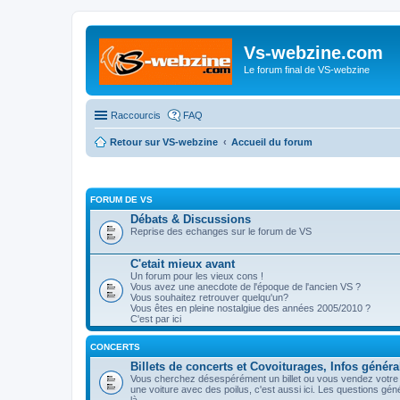
Vs-webzine.com
Le forum final de VS-webzine
Raccourcis
FAQ
Retour sur VS-webzine
Accueil du forum
FORUM DE VS
Débats & Discussions
Reprise des echanges sur le forum de VS
C'etait mieux avant
Un forum pour les vieux cons !
Vous avez une anecdote de l'époque de l'ancien VS ?
Vous souhaitez retrouver quelqu'un?
Vous êtes en pleine nostalgiue des années 2005/2010 ?
C'est par ici
CONCERTS
Billets de concerts et Covoiturages, Infos généra
Vous cherchez désespérément un billet ou vous vendez votre p
une voiture avec des poilus, c'est aussi ici. Les questions gé