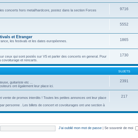
9716
r les concerts hors metal/hardcore, postez dans la section Forces
5552
ivals et Etranger
1865
ance, les festivals et les dates européennes.
1730
sur ceux qui sont postés sur VS et parler des concerts en general. Pour
u covoiturage et rencarts.
SUJETS
2391
se, guitariste etc ...
iteurs ont également leur place ici.
217
t vente de promos interdits ! Toutes les petites annonces ont leur place
c par personne . Les billets de concert et covoiturages ont une section à
J’ai oublié mon mot de passe
|
Se souvenir de moi