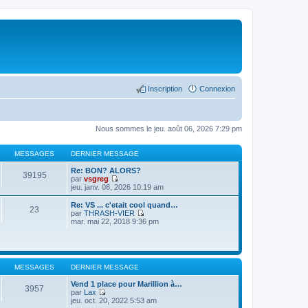
Inscription
Connexion
Nous sommes le jeu. août 06, 2026 7:29 pm
MESSAGES
DERNIER MESSAGE
Re: BON? ALORS?
39195
par
vsgreg
C
jeu. janv. 08, 2026 10:19 am
o
n
Re: VS ... c'etait cool quand…
23
s
par
THRASH-VIER
u
C
mar. mai 22, 2018 9:36 pm
l
o
t
n
e
s
r
u
l
l
MESSAGES
DERNIER MESSAGE
e
t
d
e
Vend 1 place pour Marillion à…
e
r
3957
par
Lax
r
l
C
jeu. oct. 20, 2022 5:53 am
n
e
o