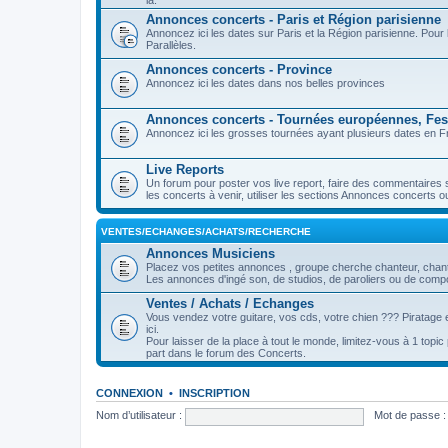
là.
Annonces concerts - Paris et Région parisienne
Annoncez ici les dates sur Paris et la Région parisienne. Pou
Parallèles.
Annonces concerts - Province
Annoncez ici les dates dans nos belles provinces
Annonces concerts - Tournées européennes, Fest
Annoncez ici les grosses tournées ayant plusieurs dates en Fr
Live Reports
Un forum pour poster vos live report, faire des commentaires 
les concerts à venir, utiliser les sections Annonces concerts o
VENTES/ECHANGES/ACHATS/RECHERCHE
Annonces Musiciens
Placez vos petites annonces , groupe cherche chanteur, chanteu
Les annonces d'ingé son, de studios, de paroliers ou de compos
Ventes / Achats / Echanges
Vous vendez votre guitare, vos cds, votre chien ??? Piratage e
ici.
Pour laisser de la place à tout le monde, limitez-vous à 1 topi
part dans le forum des Concerts.
CONNEXION
•
INSCRIPTION
Nom d’utilisateur :
Mot de passe :