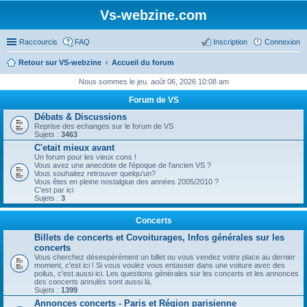
Vs-webzine.com
Raccourcis
FAQ
Inscription
Connexion
Retour sur VS-webzine
Accueil du forum
Nous sommes le jeu. août 06, 2026 10:08 am
Forum de VS
Débats & Discussions
Reprise des echanges sur le forum de VS
Sujets :
3463
C'etait mieux avant
Un forum pour les vieux cons !
Vous avez une anecdote de l'époque de l'ancien VS ?
Vous souhaitez retrouver quelqu'un?
Vous êtes en pleine nostalgiue des années 2005/2010 ?
C'est par ici
Sujets :
3
Concerts
Billets de concerts et Covoiturages, Infos générales sur les
concerts
Vous cherchez désespérément un billet ou vous vendez votre place au dernier
moment, c'est ici ! Si vous voulez vous entasser dans une voiture avec des
poilus, c'est aussi ici. Les questions générales sur les concerts et les annonces
des concerts annulés sont aussi là.
Sujets :
1399
Annonces concerts - Paris et Région parisienne