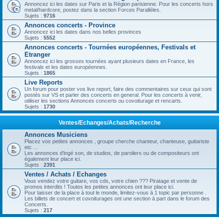
Annoncez ici les dates sur Paris et la Région parisienne. Pour les concerts hors
metal/hardcore, postez dans la section Forces Parallèles.
Sujets :
9716
Annonces concerts - Province
Annoncez ici les dates dans nos belles provinces
Sujets :
5552
Annonces concerts - Tournées européennes, Festivals et
Etranger
Annoncez ici les grosses tournées ayant plusieurs dates en France, les
festivals et les dates européennes.
Sujets :
1865
Live Reports
Un forum pour poster vos live report, faire des commentaires sur ceux qui sont
postés sur VS et parler des concerts en general. Pour les concerts à venir,
utiliser les sections Annonces concerts ou covoiturage et rencarts.
Sujets :
1730
Ventes/Echanges/Achats/Recherche
Annonces Musiciens
Placez vos petites annonces , groupe cherche chanteur, chanteuse, guitariste
etc ...
Les annonces d'ingé son, de studios, de paroliers ou de compositeurs ont
également leur place ici.
Sujets :
2391
Ventes / Achats / Echanges
Vous vendez votre guitare, vos cds, votre chien ??? Piratage et vente de
promos interdits ! Toutes les petites annonces ont leur place ici.
Pour laisser de la place à tout le monde, limitez-vous à 1 topic par personne .
Les billets de concert et covoiturages ont une section à part dans le forum des
Concerts.
Sujets :
217