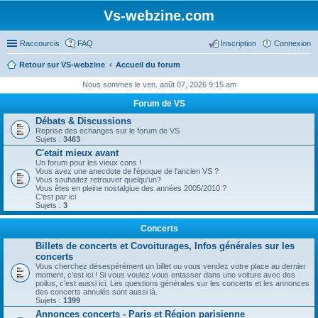
Vs-webzine.com
Raccourcis
FAQ
Inscription
Connexion
Retour sur VS-webzine
Accueil du forum
Nous sommes le ven. août 07, 2026 9:15 am
Forum de VS
Débats & Discussions
Reprise des echanges sur le forum de VS
Sujets :
3463
C'etait mieux avant
Un forum pour les vieux cons !
Vous avez une anecdote de l'époque de l'ancien VS ?
Vous souhaitez retrouver quelqu'un?
Vous êtes en pleine nostalgiue des années 2005/2010 ?
C'est par ici
Sujets :
3
Concerts
Billets de concerts et Covoiturages, Infos générales sur les
concerts
Vous cherchez désespérément un billet ou vous vendez votre place au dernier
moment, c'est ici ! Si vous voulez vous entasser dans une voiture avec des
poilus, c'est aussi ici. Les questions générales sur les concerts et les annonces
des concerts annulés sont aussi là.
Sujets :
1399
Annonces concerts - Paris et Région parisienne