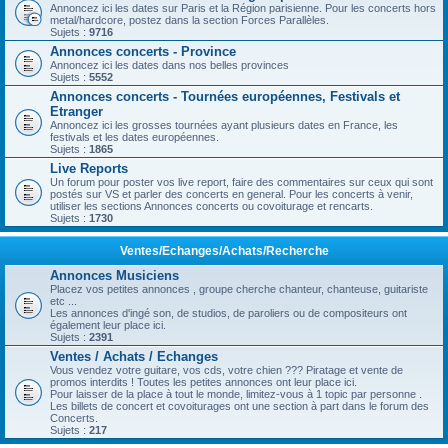
Annoncez ici les dates sur Paris et la Région parisienne. Pour les concerts hors
metal/hardcore, postez dans la section Forces Parallèles.
Sujets :
9716
Annonces concerts - Province
Annoncez ici les dates dans nos belles provinces
Sujets :
5552
Annonces concerts - Tournées européennes, Festivals et
Etranger
Annoncez ici les grosses tournées ayant plusieurs dates en France, les
festivals et les dates européennes.
Sujets :
1865
Live Reports
Un forum pour poster vos live report, faire des commentaires sur ceux qui sont
postés sur VS et parler des concerts en general. Pour les concerts à venir,
utiliser les sections Annonces concerts ou covoiturage et rencarts.
Sujets :
1730
Ventes/Echanges/Achats/Recherche
Annonces Musiciens
Placez vos petites annonces , groupe cherche chanteur, chanteuse, guitariste
etc ...
Les annonces d'ingé son, de studios, de paroliers ou de compositeurs ont
également leur place ici.
Sujets :
2391
Ventes / Achats / Echanges
Vous vendez votre guitare, vos cds, votre chien ??? Piratage et vente de
promos interdits ! Toutes les petites annonces ont leur place ici.
Pour laisser de la place à tout le monde, limitez-vous à 1 topic par personne .
Les billets de concert et covoiturages ont une section à part dans le forum des
Concerts.
Sujets :
217