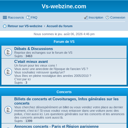
Vs-webzine.com
Raccourcis
FAQ
Inscription
Connexion
Retour sur VS-webzine
Accueil du forum
Nous sommes le jeu. août 06, 2026 4:46 pm
Forum de VS
Débats & Discussions
Reprise des echanges sur le forum de VS
Sujets :
3463
C'etait mieux avant
Un forum pour les vieux cons !
Vous avez une anecdote de l'époque de l'ancien VS ?
Vous souhaitez retrouver quelqu'un?
Vous êtes en pleine nostalgiue des années 2005/2010 ?
C'est par ici
Sujets :
3
Concerts
Billets de concerts et Covoiturages, Infos générales sur les
concerts
Vous cherchez désespérément un billet ou vous vendez votre place au dernier
moment, c'est ici ! Si vous voulez vous entasser dans une voiture avec des
poilus, c'est aussi ici. Les questions générales sur les concerts et les annonces
des concerts annulés sont aussi là.
Sujets :
1399
Annonces concerts - Paris et Région parisienne