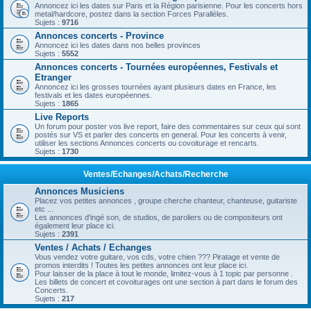
Annoncez ici les dates sur Paris et la Région parisienne. Pour les concerts hors
metal/hardcore, postez dans la section Forces Parallèles.
Sujets :
9716
Annonces concerts - Province
Annoncez ici les dates dans nos belles provinces
Sujets :
5552
Annonces concerts - Tournées européennes, Festivals et
Etranger
Annoncez ici les grosses tournées ayant plusieurs dates en France, les
festivals et les dates européennes.
Sujets :
1865
Live Reports
Un forum pour poster vos live report, faire des commentaires sur ceux qui sont
postés sur VS et parler des concerts en general. Pour les concerts à venir,
utiliser les sections Annonces concerts ou covoiturage et rencarts.
Sujets :
1730
Ventes/Echanges/Achats/Recherche
Annonces Musiciens
Placez vos petites annonces , groupe cherche chanteur, chanteuse, guitariste
etc ...
Les annonces d'ingé son, de studios, de paroliers ou de compositeurs ont
également leur place ici.
Sujets :
2391
Ventes / Achats / Echanges
Vous vendez votre guitare, vos cds, votre chien ??? Piratage et vente de
promos interdits ! Toutes les petites annonces ont leur place ici.
Pour laisser de la place à tout le monde, limitez-vous à 1 topic par personne .
Les billets de concert et covoiturages ont une section à part dans le forum des
Concerts.
Sujets :
217