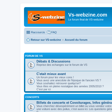
Vs-webzine.com
Le forum final de VS-webzine
Raccourcis
FAQ
Retour sur VS-webzine
Accueil du forum
FORUM DE VS
Débats & Discussions
Reprise des echanges sur le forum de VS
C'etait mieux avant
Un forum pour les vieux cons !
Vous avez une anecdote de l'époque de l'ancien VS ?
Vous souhaitez retrouver quelqu'un?
Vous êtes en pleine nostalgiue des années 2005/2010 ?
C'est par ici
CONCERTS
Billets de concerts et Covoiturages, Infos généra
Vous cherchez désespérément un billet ou vous vendez votre p
une voiture avec des poilus, c'est aussi ici. Les questions gé