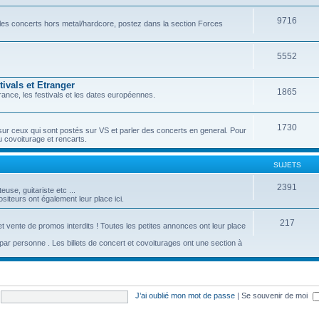
9716
r les concerts hors metal/hardcore, postez dans la section Forces
5552
ivals et Etranger
1865
ance, les festivals et les dates européennes.
1730
sur ceux qui sont postés sur VS et parler des concerts en general. Pour
u covoiturage et rencarts.
SUJETS
2391
se, guitariste etc ...
iteurs ont également leur place ici.
217
t vente de promos interdits ! Toutes les petites annonces ont leur place
c par personne . Les billets de concert et covoiturages ont une section à
J’ai oublié mon mot de passe
|
Se souvenir de moi