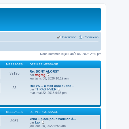
Inscription
Connexion
Nous sommes le jeu. août 06, 2026 2:39 pm
MESSAGES
DERNIER MESSAGE
Re: BON? ALORS?
39195
par
vsgreg
C
jeu. janv. 08, 2026 10:19 am
o
n
Re: VS ... c'etait cool quand…
23
s
par
THRASH-VIER
u
C
mar. mai 22, 2018 9:36 pm
l
o
t
n
e
s
r
u
l
l
MESSAGES
DERNIER MESSAGE
e
t
d
e
Vend 1 place pour Marillion à…
e
r
3957
par
Lax
r
l
C
jeu. oct. 20, 2022 5:53 am
n
e
o