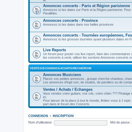
là.
Annonces concerts - Paris et Région parisienne
Annoncez ici les dates sur Paris et la Région parisienne. Pou
Parallèles.
Annonces concerts - Province
Annoncez ici les dates dans nos belles provinces
Annonces concerts - Tournées européennes, Fest
Annoncez ici les grosses tournées ayant plusieurs dates en Fr
Live Reports
Un forum pour poster vos live report, faire des commentaires 
les concerts à venir, utiliser les sections Annonces concerts o
VENTES/ECHANGES/ACHATS/RECHERCHE
Annonces Musiciens
Placez vos petites annonces , groupe cherche chanteur, chanteu
Les annonces d'ingé son, de studios, de paroliers ou de compos
Ventes / Achats / Echanges
Vous vendez votre guitare, vos cds, votre chien ??? Piratage e
ici.
Pour laisser de la place à tout le monde, limitez-vous à 1 topi
part dans le forum des Concerts.
CONNEXION
•
INSCRIPTION
Nom d’utilisateur :
Mot de passe :