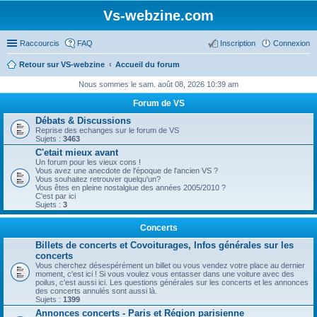
Vs-webzine.com
Raccourcis
FAQ
Inscription
Connexion
Retour sur VS-webzine
Accueil du forum
Nous sommes le sam. août 08, 2026 10:39 am
Forum de VS
Débats & Discussions
Reprise des echanges sur le forum de VS
Sujets :
3463
C'etait mieux avant
Un forum pour les vieux cons !
Vous avez une anecdote de l'époque de l'ancien VS ?
Vous souhaitez retrouver quelqu'un?
Vous êtes en pleine nostalgiue des années 2005/2010 ?
C'est par ici
Sujets :
3
Concerts
Billets de concerts et Covoiturages, Infos générales sur les
concerts
Vous cherchez désespérément un billet ou vous vendez votre place au dernier
moment, c'est ici ! Si vous voulez vous entasser dans une voiture avec des
poilus, c'est aussi ici. Les questions générales sur les concerts et les annonces
des concerts annulés sont aussi là.
Sujets :
1399
Annonces concerts - Paris et Région parisienne