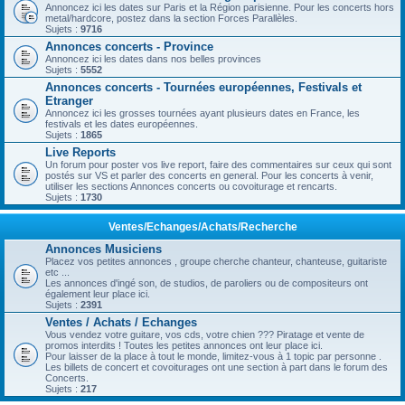
Annoncez ici les dates sur Paris et la Région parisienne. Pour les concerts hors
metal/hardcore, postez dans la section Forces Parallèles.
Sujets :
9716
Annonces concerts - Province
Annoncez ici les dates dans nos belles provinces
Sujets :
5552
Annonces concerts - Tournées européennes, Festivals et
Etranger
Annoncez ici les grosses tournées ayant plusieurs dates en France, les
festivals et les dates européennes.
Sujets :
1865
Live Reports
Un forum pour poster vos live report, faire des commentaires sur ceux qui sont
postés sur VS et parler des concerts en general. Pour les concerts à venir,
utiliser les sections Annonces concerts ou covoiturage et rencarts.
Sujets :
1730
Ventes/Echanges/Achats/Recherche
Annonces Musiciens
Placez vos petites annonces , groupe cherche chanteur, chanteuse, guitariste
etc ...
Les annonces d'ingé son, de studios, de paroliers ou de compositeurs ont
également leur place ici.
Sujets :
2391
Ventes / Achats / Echanges
Vous vendez votre guitare, vos cds, votre chien ??? Piratage et vente de
promos interdits ! Toutes les petites annonces ont leur place ici.
Pour laisser de la place à tout le monde, limitez-vous à 1 topic par personne .
Les billets de concert et covoiturages ont une section à part dans le forum des
Concerts.
Sujets :
217