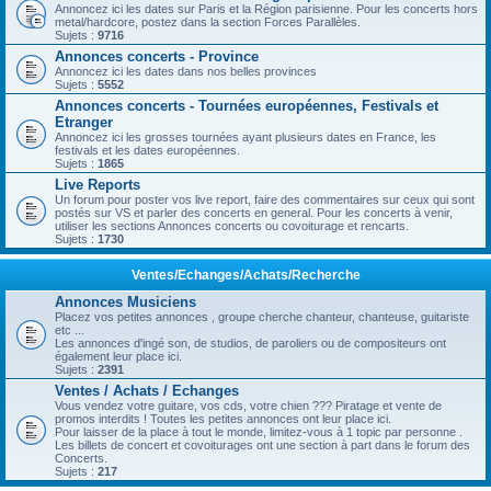
Annoncez ici les dates sur Paris et la Région parisienne. Pour les concerts hors
metal/hardcore, postez dans la section Forces Parallèles.
Sujets :
9716
Annonces concerts - Province
Annoncez ici les dates dans nos belles provinces
Sujets :
5552
Annonces concerts - Tournées européennes, Festivals et
Etranger
Annoncez ici les grosses tournées ayant plusieurs dates en France, les
festivals et les dates européennes.
Sujets :
1865
Live Reports
Un forum pour poster vos live report, faire des commentaires sur ceux qui sont
postés sur VS et parler des concerts en general. Pour les concerts à venir,
utiliser les sections Annonces concerts ou covoiturage et rencarts.
Sujets :
1730
Ventes/Echanges/Achats/Recherche
Annonces Musiciens
Placez vos petites annonces , groupe cherche chanteur, chanteuse, guitariste
etc ...
Les annonces d'ingé son, de studios, de paroliers ou de compositeurs ont
également leur place ici.
Sujets :
2391
Ventes / Achats / Echanges
Vous vendez votre guitare, vos cds, votre chien ??? Piratage et vente de
promos interdits ! Toutes les petites annonces ont leur place ici.
Pour laisser de la place à tout le monde, limitez-vous à 1 topic par personne .
Les billets de concert et covoiturages ont une section à part dans le forum des
Concerts.
Sujets :
217