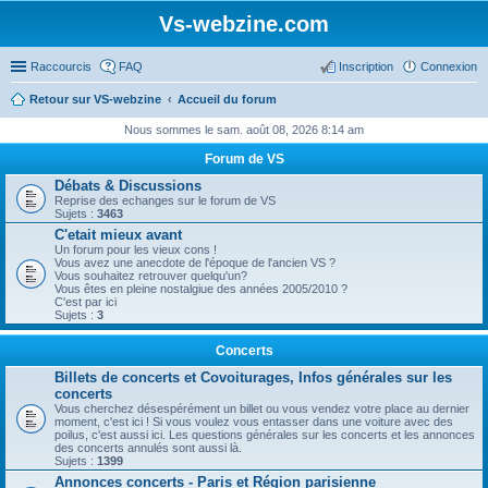
Vs-webzine.com
Raccourcis
FAQ
Inscription
Connexion
Retour sur VS-webzine
Accueil du forum
Nous sommes le sam. août 08, 2026 8:14 am
Forum de VS
Débats & Discussions
Reprise des echanges sur le forum de VS
Sujets :
3463
C'etait mieux avant
Un forum pour les vieux cons !
Vous avez une anecdote de l'époque de l'ancien VS ?
Vous souhaitez retrouver quelqu'un?
Vous êtes en pleine nostalgiue des années 2005/2010 ?
C'est par ici
Sujets :
3
Concerts
Billets de concerts et Covoiturages, Infos générales sur les
concerts
Vous cherchez désespérément un billet ou vous vendez votre place au dernier
moment, c'est ici ! Si vous voulez vous entasser dans une voiture avec des
poilus, c'est aussi ici. Les questions générales sur les concerts et les annonces
des concerts annulés sont aussi là.
Sujets :
1399
Annonces concerts - Paris et Région parisienne