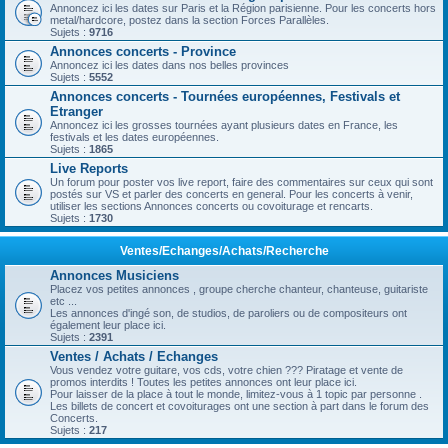
Annoncez ici les dates sur Paris et la Région parisienne. Pour les concerts hors
metal/hardcore, postez dans la section Forces Parallèles.
Sujets :
9716
Annonces concerts - Province
Annoncez ici les dates dans nos belles provinces
Sujets :
5552
Annonces concerts - Tournées européennes, Festivals et
Etranger
Annoncez ici les grosses tournées ayant plusieurs dates en France, les
festivals et les dates européennes.
Sujets :
1865
Live Reports
Un forum pour poster vos live report, faire des commentaires sur ceux qui sont
postés sur VS et parler des concerts en general. Pour les concerts à venir,
utiliser les sections Annonces concerts ou covoiturage et rencarts.
Sujets :
1730
Ventes/Echanges/Achats/Recherche
Annonces Musiciens
Placez vos petites annonces , groupe cherche chanteur, chanteuse, guitariste
etc ...
Les annonces d'ingé son, de studios, de paroliers ou de compositeurs ont
également leur place ici.
Sujets :
2391
Ventes / Achats / Echanges
Vous vendez votre guitare, vos cds, votre chien ??? Piratage et vente de
promos interdits ! Toutes les petites annonces ont leur place ici.
Pour laisser de la place à tout le monde, limitez-vous à 1 topic par personne .
Les billets de concert et covoiturages ont une section à part dans le forum des
Concerts.
Sujets :
217