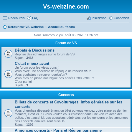
Vs-webzine.com
Raccourcis
FAQ
Inscription
Connexion
Retour sur VS-webzine
Accueil du forum
Nous sommes le jeu. août 06, 2026 11:26 pm
Forum de VS
Débats & Discussions
Reprise des echanges sur le forum de VS
Sujets :
3463
C'etait mieux avant
Un forum pour les vieux cons !
Vous avez une anecdote de l'époque de l'ancien VS ?
Vous souhaitez retrouver quelqu'un?
Vous êtes en pleine nostalgiue des années 2005/2010 ?
C'est par ici
Sujets :
3
Concerts
Billets de concerts et Covoiturages, Infos générales sur les
concerts
Vous cherchez désespérément un billet ou vous vendez votre place au dernier
moment, c'est ici ! Si vous voulez vous entasser dans une voiture avec des
poilus, c'est aussi ici. Les questions générales sur les concerts et les annonces
des concerts annulés sont aussi là.
Sujets :
1399
Annonces concerts - Paris et Région parisienne