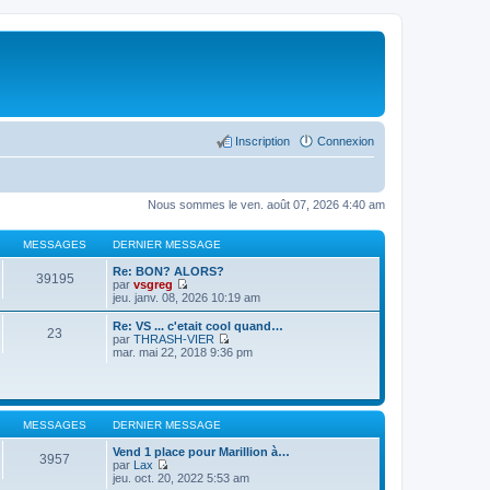
Inscription
Connexion
Nous sommes le ven. août 07, 2026 4:40 am
MESSAGES
DERNIER MESSAGE
Re: BON? ALORS?
39195
par
vsgreg
C
jeu. janv. 08, 2026 10:19 am
o
n
Re: VS ... c'etait cool quand…
23
s
par
THRASH-VIER
u
C
mar. mai 22, 2018 9:36 pm
l
o
t
n
e
s
r
u
l
l
MESSAGES
DERNIER MESSAGE
e
t
d
e
Vend 1 place pour Marillion à…
e
r
3957
par
Lax
r
l
C
jeu. oct. 20, 2022 5:53 am
n
e
o