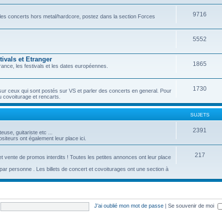
9716
r les concerts hors metal/hardcore, postez dans la section Forces
5552
ivals et Etranger
1865
ance, les festivals et les dates européennes.
1730
sur ceux qui sont postés sur VS et parler des concerts en general. Pour
u covoiturage et rencarts.
SUJETS
2391
se, guitariste etc ...
iteurs ont également leur place ici.
217
t vente de promos interdits ! Toutes les petites annonces ont leur place
c par personne . Les billets de concert et covoiturages ont une section à
J’ai oublié mon mot de passe
|
Se souvenir de moi