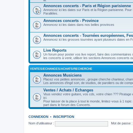
là.
Annonces concerts - Paris et Région parisienne
Annoncez ici les dates sur Paris et la Région parisienne. Pou
Parallèles.
Annonces concerts - Province
Annoncez ici les dates dans nos belles provinces
Annonces concerts - Tournées européennes, Fest
Annoncez ici les grosses tournées ayant plusieurs dates en Fr
Live Reports
Un forum pour poster vos live report, faire des commentaires 
les concerts à venir, utiliser les sections Annonces concerts o
VENTES/ECHANGES/ACHATS/RECHERCHE
Annonces Musiciens
Placez vos petites annonces , groupe cherche chanteur, chanteu
Les annonces d'ingé son, de studios, de paroliers ou de compos
Ventes / Achats / Echanges
Vous vendez votre guitare, vos cds, votre chien ??? Piratage e
ici.
Pour laisser de la place à tout le monde, limitez-vous à 1 topi
part dans le forum des Concerts.
CONNEXION
•
INSCRIPTION
Nom d’utilisateur :
Mot de passe :