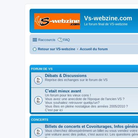
Vs-webzine.com
Le forum final de VS-webzine
Raccourcis
FAQ
Retour sur VS-webzine
Accueil du forum
FORUM DE VS
Débats & Discussions
Reprise des echanges sur le forum de VS
C'etait mieux avant
Un forum pour les vieux cons !
Vous avez une anecdote de l'époque de l'ancien VS ?
Vous souhaitez retrouver quelqu'un?
Vous êtes en pleine nostalgiue des années 2005/2010 ?
C'est par ici
CONCERTS
Billets de concerts et Covoiturages, Infos généra
Vous cherchez désespérément un billet ou vous vendez votre p
une voiture avec des poilus, c'est aussi ici. Les questions gé