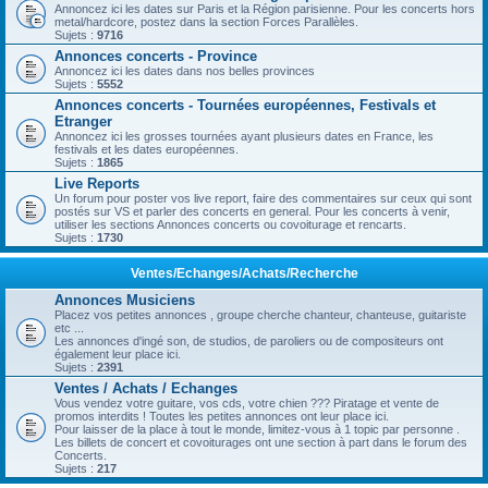
Annoncez ici les dates sur Paris et la Région parisienne. Pour les concerts hors
metal/hardcore, postez dans la section Forces Parallèles.
Sujets :
9716
Annonces concerts - Province
Annoncez ici les dates dans nos belles provinces
Sujets :
5552
Annonces concerts - Tournées européennes, Festivals et
Etranger
Annoncez ici les grosses tournées ayant plusieurs dates en France, les
festivals et les dates européennes.
Sujets :
1865
Live Reports
Un forum pour poster vos live report, faire des commentaires sur ceux qui sont
postés sur VS et parler des concerts en general. Pour les concerts à venir,
utiliser les sections Annonces concerts ou covoiturage et rencarts.
Sujets :
1730
Ventes/Echanges/Achats/Recherche
Annonces Musiciens
Placez vos petites annonces , groupe cherche chanteur, chanteuse, guitariste
etc ...
Les annonces d'ingé son, de studios, de paroliers ou de compositeurs ont
également leur place ici.
Sujets :
2391
Ventes / Achats / Echanges
Vous vendez votre guitare, vos cds, votre chien ??? Piratage et vente de
promos interdits ! Toutes les petites annonces ont leur place ici.
Pour laisser de la place à tout le monde, limitez-vous à 1 topic par personne .
Les billets de concert et covoiturages ont une section à part dans le forum des
Concerts.
Sujets :
217