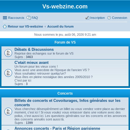
Vs-webzine.com
Raccourcis
FAQ
Inscription
Connexion
Retour sur VS-webzine
Accueil du forum
Nous sommes le jeu. août 06, 2026 9:21 am
Forum de VS
Débats & Discussions
Reprise des echanges sur le forum de VS
Sujets :
3463
C'etait mieux avant
Un forum pour les vieux cons !
Vous avez une anecdote de l'époque de l'ancien VS ?
Vous souhaitez retrouver quelqu'un?
Vous êtes en pleine nostalgiue des années 2005/2010 ?
C'est par ici
Sujets :
3
Concerts
Billets de concerts et Covoiturages, Infos générales sur les
concerts
Vous cherchez désespérément un billet ou vous vendez votre place au dernier
moment, c'est ici ! Si vous voulez vous entasser dans une voiture avec des
poilus, c'est aussi ici. Les questions générales sur les concerts et les annonces
des concerts annulés sont aussi là.
Sujets :
1399
Annonces concerts - Paris et Région parisienne