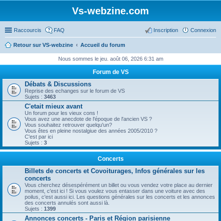
Vs-webzine.com
Raccourcis
FAQ
Inscription
Connexion
Retour sur VS-webzine
Accueil du forum
Nous sommes le jeu. août 06, 2026 6:31 am
Forum de VS
Débats & Discussions
Reprise des echanges sur le forum de VS
Sujets :
3463
C'etait mieux avant
Un forum pour les vieux cons !
Vous avez une anecdote de l'époque de l'ancien VS ?
Vous souhaitez retrouver quelqu'un?
Vous êtes en pleine nostalgiue des années 2005/2010 ?
C'est par ici
Sujets :
3
Concerts
Billets de concerts et Covoiturages, Infos générales sur les
concerts
Vous cherchez désespérément un billet ou vous vendez votre place au dernier
moment, c'est ici ! Si vous voulez vous entasser dans une voiture avec des
poilus, c'est aussi ici. Les questions générales sur les concerts et les annonces
des concerts annulés sont aussi là.
Sujets :
1399
Annonces concerts - Paris et Région parisienne