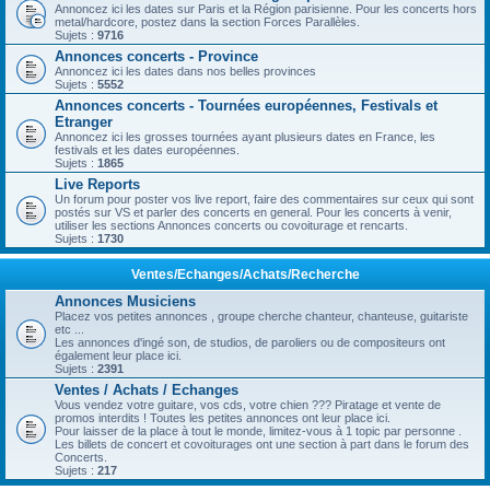
Annoncez ici les dates sur Paris et la Région parisienne. Pour les concerts hors
metal/hardcore, postez dans la section Forces Parallèles.
Sujets :
9716
Annonces concerts - Province
Annoncez ici les dates dans nos belles provinces
Sujets :
5552
Annonces concerts - Tournées européennes, Festivals et
Etranger
Annoncez ici les grosses tournées ayant plusieurs dates en France, les
festivals et les dates européennes.
Sujets :
1865
Live Reports
Un forum pour poster vos live report, faire des commentaires sur ceux qui sont
postés sur VS et parler des concerts en general. Pour les concerts à venir,
utiliser les sections Annonces concerts ou covoiturage et rencarts.
Sujets :
1730
Ventes/Echanges/Achats/Recherche
Annonces Musiciens
Placez vos petites annonces , groupe cherche chanteur, chanteuse, guitariste
etc ...
Les annonces d'ingé son, de studios, de paroliers ou de compositeurs ont
également leur place ici.
Sujets :
2391
Ventes / Achats / Echanges
Vous vendez votre guitare, vos cds, votre chien ??? Piratage et vente de
promos interdits ! Toutes les petites annonces ont leur place ici.
Pour laisser de la place à tout le monde, limitez-vous à 1 topic par personne .
Les billets de concert et covoiturages ont une section à part dans le forum des
Concerts.
Sujets :
217