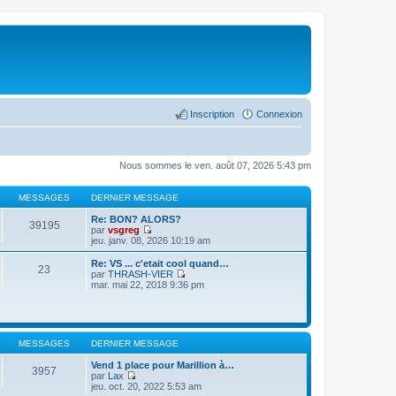
Inscription
Connexion
Nous sommes le ven. août 07, 2026 5:43 pm
MESSAGES
DERNIER MESSAGE
Re: BON? ALORS?
39195
par
vsgreg
C
jeu. janv. 08, 2026 10:19 am
o
n
Re: VS ... c'etait cool quand…
23
s
par
THRASH-VIER
u
C
mar. mai 22, 2018 9:36 pm
l
o
t
n
e
s
r
u
l
l
MESSAGES
DERNIER MESSAGE
e
t
d
e
Vend 1 place pour Marillion à…
e
r
3957
par
Lax
r
l
C
jeu. oct. 20, 2022 5:53 am
n
e
o