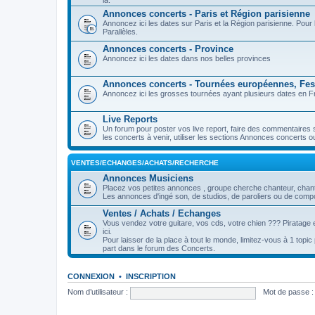
là.
Annonces concerts - Paris et Région parisienne
Annoncez ici les dates sur Paris et la Région parisienne. Pou
Parallèles.
Annonces concerts - Province
Annoncez ici les dates dans nos belles provinces
Annonces concerts - Tournées européennes, Fest
Annoncez ici les grosses tournées ayant plusieurs dates en Fr
Live Reports
Un forum pour poster vos live report, faire des commentaires 
les concerts à venir, utiliser les sections Annonces concerts o
VENTES/ECHANGES/ACHATS/RECHERCHE
Annonces Musiciens
Placez vos petites annonces , groupe cherche chanteur, chanteu
Les annonces d'ingé son, de studios, de paroliers ou de compos
Ventes / Achats / Echanges
Vous vendez votre guitare, vos cds, votre chien ??? Piratage e
ici.
Pour laisser de la place à tout le monde, limitez-vous à 1 topi
part dans le forum des Concerts.
CONNEXION
•
INSCRIPTION
Nom d’utilisateur :
Mot de passe :