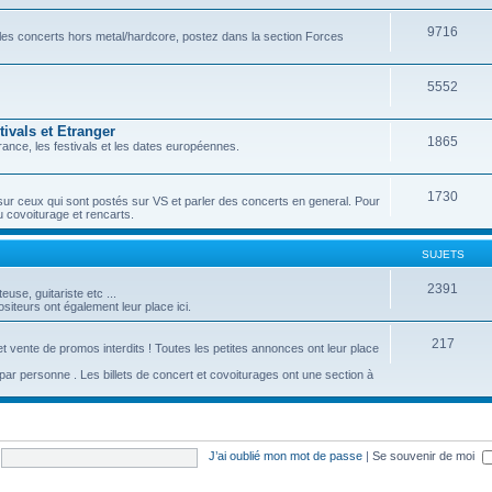
9716
r les concerts hors metal/hardcore, postez dans la section Forces
5552
ivals et Etranger
1865
ance, les festivals et les dates européennes.
1730
sur ceux qui sont postés sur VS et parler des concerts en general. Pour
u covoiturage et rencarts.
SUJETS
2391
se, guitariste etc ...
iteurs ont également leur place ici.
217
t vente de promos interdits ! Toutes les petites annonces ont leur place
c par personne . Les billets de concert et covoiturages ont une section à
J’ai oublié mon mot de passe
|
Se souvenir de moi