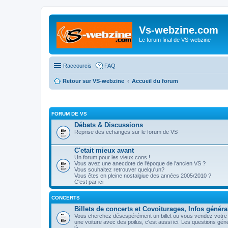
Vs-webzine.com
Le forum final de VS-webzine
Raccourcis
FAQ
Retour sur VS-webzine
Accueil du forum
FORUM DE VS
Débats & Discussions
Reprise des echanges sur le forum de VS
C'etait mieux avant
Un forum pour les vieux cons !
Vous avez une anecdote de l'époque de l'ancien VS ?
Vous souhaitez retrouver quelqu'un?
Vous êtes en pleine nostalgiue des années 2005/2010 ?
C'est par ici
CONCERTS
Billets de concerts et Covoiturages, Infos généra
Vous cherchez désespérément un billet ou vous vendez votre p
une voiture avec des poilus, c'est aussi ici. Les questions gé