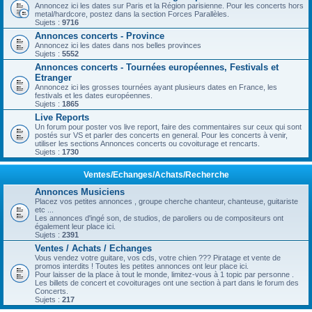
Annoncez ici les dates sur Paris et la Région parisienne. Pour les concerts hors
metal/hardcore, postez dans la section Forces Parallèles.
Sujets :
9716
Annonces concerts - Province
Annoncez ici les dates dans nos belles provinces
Sujets :
5552
Annonces concerts - Tournées européennes, Festivals et
Etranger
Annoncez ici les grosses tournées ayant plusieurs dates en France, les
festivals et les dates européennes.
Sujets :
1865
Live Reports
Un forum pour poster vos live report, faire des commentaires sur ceux qui sont
postés sur VS et parler des concerts en general. Pour les concerts à venir,
utiliser les sections Annonces concerts ou covoiturage et rencarts.
Sujets :
1730
Ventes/Echanges/Achats/Recherche
Annonces Musiciens
Placez vos petites annonces , groupe cherche chanteur, chanteuse, guitariste
etc ...
Les annonces d'ingé son, de studios, de paroliers ou de compositeurs ont
également leur place ici.
Sujets :
2391
Ventes / Achats / Echanges
Vous vendez votre guitare, vos cds, votre chien ??? Piratage et vente de
promos interdits ! Toutes les petites annonces ont leur place ici.
Pour laisser de la place à tout le monde, limitez-vous à 1 topic par personne .
Les billets de concert et covoiturages ont une section à part dans le forum des
Concerts.
Sujets :
217