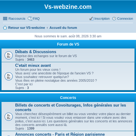
Vs-webzine.com
Raccourcis
FAQ
Inscription
Connexion
Retour sur VS-webzine
Accueil du forum
Nous sommes le sam. août 08, 2026 3:30 am
Forum de VS
Débats & Discussions
Reprise des echanges sur le forum de VS
Sujets :
3463
C'etait mieux avant
Un forum pour les vieux cons !
Vous avez une anecdote de l'époque de l'ancien VS ?
Vous souhaitez retrouver quelqu'un?
Vous êtes en pleine nostalgiue des années 2005/2010 ?
C'est par ici
Sujets :
3
Concerts
Billets de concerts et Covoiturages, Infos générales sur les
concerts
Vous cherchez désespérément un billet ou vous vendez votre place au dernier
moment, c'est ici ! Si vous voulez vous entasser dans une voiture avec des
poilus, c'est aussi ici. Les questions générales sur les concerts et les annonces
des concerts annulés sont aussi là.
Sujets :
1399
Annonces concerts - Paris et Région parisienne