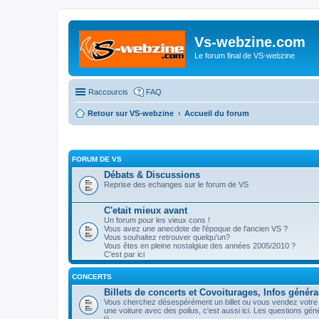
Vs-webzine.com
Le forum final de VS-webzine
Raccourcis
FAQ
Retour sur VS-webzine
Accueil du forum
FORUM DE VS
Débats & Discussions
Reprise des echanges sur le forum de VS
C'etait mieux avant
Un forum pour les vieux cons !
Vous avez une anecdote de l'époque de l'ancien VS ?
Vous souhaitez retrouver quelqu'un?
Vous êtes en pleine nostalgiue des années 2005/2010 ?
C'est par ici
CONCERTS
Billets de concerts et Covoiturages, Infos généra
Vous cherchez désespérément un billet ou vous vendez votre p
une voiture avec des poilus, c'est aussi ici. Les questions gé