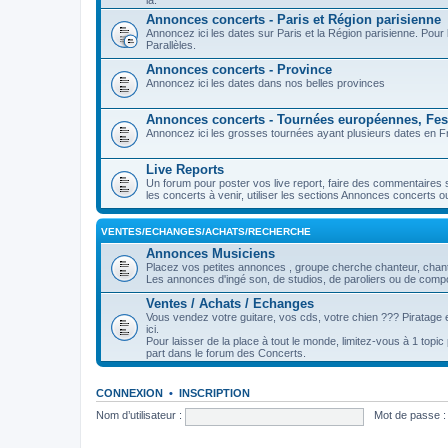
là.
Annonces concerts - Paris et Région parisienne
Annoncez ici les dates sur Paris et la Région parisienne. Pou
Parallèles.
Annonces concerts - Province
Annoncez ici les dates dans nos belles provinces
Annonces concerts - Tournées européennes, Fest
Annoncez ici les grosses tournées ayant plusieurs dates en Fr
Live Reports
Un forum pour poster vos live report, faire des commentaires 
les concerts à venir, utiliser les sections Annonces concerts o
VENTES/ECHANGES/ACHATS/RECHERCHE
Annonces Musiciens
Placez vos petites annonces , groupe cherche chanteur, chanteu
Les annonces d'ingé son, de studios, de paroliers ou de compos
Ventes / Achats / Echanges
Vous vendez votre guitare, vos cds, votre chien ??? Piratage e
ici.
Pour laisser de la place à tout le monde, limitez-vous à 1 topi
part dans le forum des Concerts.
CONNEXION
•
INSCRIPTION
Nom d’utilisateur :
Mot de passe :