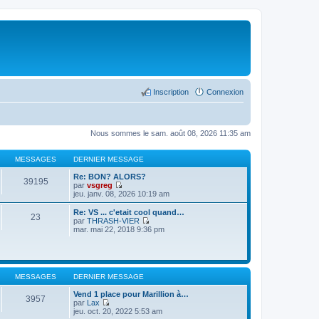
Inscription
Connexion
Nous sommes le sam. août 08, 2026 11:35 am
MESSAGES
DERNIER MESSAGE
Re: BON? ALORS?
39195
par
vsgreg
C
jeu. janv. 08, 2026 10:19 am
o
n
Re: VS ... c'etait cool quand…
23
s
par
THRASH-VIER
u
C
mar. mai 22, 2018 9:36 pm
l
o
t
n
e
s
r
u
l
l
MESSAGES
DERNIER MESSAGE
e
t
d
e
Vend 1 place pour Marillion à…
e
r
3957
par
Lax
r
l
C
jeu. oct. 20, 2022 5:53 am
n
e
o