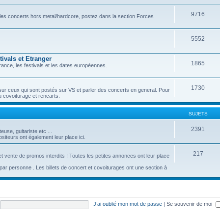
9716
r les concerts hors metal/hardcore, postez dans la section Forces
5552
ivals et Etranger
1865
ance, les festivals et les dates européennes.
1730
sur ceux qui sont postés sur VS et parler des concerts en general. Pour
u covoiturage et rencarts.
SUJETS
2391
se, guitariste etc ...
iteurs ont également leur place ici.
217
t vente de promos interdits ! Toutes les petites annonces ont leur place
c par personne . Les billets de concert et covoiturages ont une section à
J’ai oublié mon mot de passe
|
Se souvenir de moi