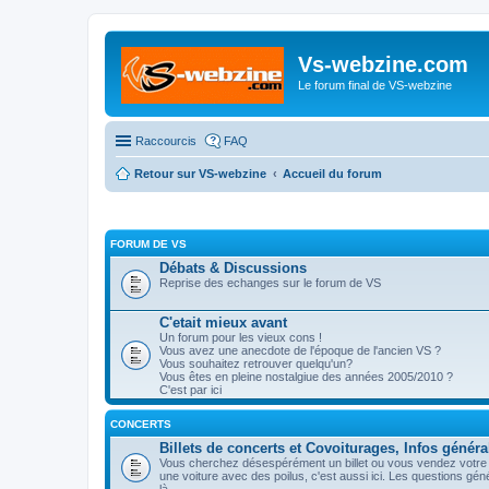
Vs-webzine.com
Le forum final de VS-webzine
Raccourcis
FAQ
Retour sur VS-webzine
Accueil du forum
FORUM DE VS
Débats & Discussions
Reprise des echanges sur le forum de VS
C'etait mieux avant
Un forum pour les vieux cons !
Vous avez une anecdote de l'époque de l'ancien VS ?
Vous souhaitez retrouver quelqu'un?
Vous êtes en pleine nostalgiue des années 2005/2010 ?
C'est par ici
CONCERTS
Billets de concerts et Covoiturages, Infos généra
Vous cherchez désespérément un billet ou vous vendez votre p
une voiture avec des poilus, c'est aussi ici. Les questions gé