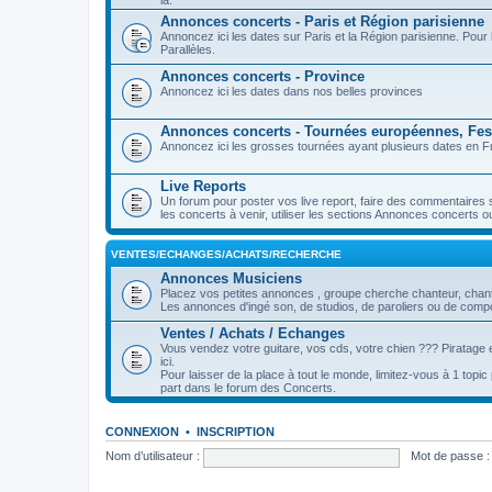
là.
Annonces concerts - Paris et Région parisienne
Annoncez ici les dates sur Paris et la Région parisienne. Pou
Parallèles.
Annonces concerts - Province
Annoncez ici les dates dans nos belles provinces
Annonces concerts - Tournées européennes, Fest
Annoncez ici les grosses tournées ayant plusieurs dates en Fr
Live Reports
Un forum pour poster vos live report, faire des commentaires 
les concerts à venir, utiliser les sections Annonces concerts o
VENTES/ECHANGES/ACHATS/RECHERCHE
Annonces Musiciens
Placez vos petites annonces , groupe cherche chanteur, chanteu
Les annonces d'ingé son, de studios, de paroliers ou de compos
Ventes / Achats / Echanges
Vous vendez votre guitare, vos cds, votre chien ??? Piratage e
ici.
Pour laisser de la place à tout le monde, limitez-vous à 1 topi
part dans le forum des Concerts.
CONNEXION
•
INSCRIPTION
Nom d’utilisateur :
Mot de passe :