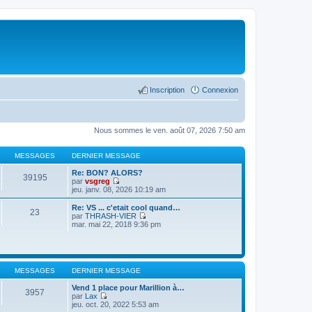
Inscription
Connexion
Nous sommes le ven. août 07, 2026 7:50 am
MESSAGES
DERNIER MESSAGE
Re: BON? ALORS?
39195
par
vsgreg
C
jeu. janv. 08, 2026 10:19 am
o
n
Re: VS ... c'etait cool quand…
23
s
par
THRASH-VIER
u
C
mar. mai 22, 2018 9:36 pm
l
o
t
n
e
s
r
u
l
l
MESSAGES
DERNIER MESSAGE
e
t
d
e
Vend 1 place pour Marillion à…
e
r
3957
par
Lax
r
l
C
jeu. oct. 20, 2022 5:53 am
n
e
o