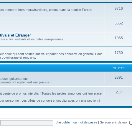
9716
r les concerts hors metal/hardcore, postez dans la section Forces
5552
ivals et Etranger
1865
ance, les festivals et les dates européennes.
1730
sur ceux qui sont postés sur VS et parler des concerts en general. Pour
u covoiturage et rencarts.
SUJETS
2391
se, guitariste etc ...
iteurs ont également leur place ici.
217
t vente de promos interdits ! Toutes les petites annonces ont leur place
c par personne . Les billets de concert et covoiturages ont une section à
J’ai oublié mon mot de passe
|
Se souvenir de moi