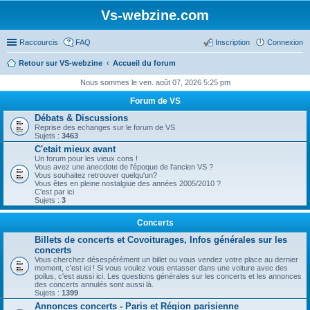
Vs-webzine.com
Raccourcis
FAQ
Inscription
Connexion
Retour sur VS-webzine
Accueil du forum
Nous sommes le ven. août 07, 2026 5:25 pm
Forum de VS
Débats & Discussions
Reprise des echanges sur le forum de VS
Sujets :
3463
C'etait mieux avant
Un forum pour les vieux cons !
Vous avez une anecdote de l'époque de l'ancien VS ?
Vous souhaitez retrouver quelqu'un?
Vous êtes en pleine nostalgiue des années 2005/2010 ?
C'est par ici
Sujets :
3
Concerts
Billets de concerts et Covoiturages, Infos générales sur les
concerts
Vous cherchez désespérément un billet ou vous vendez votre place au dernier
moment, c'est ici ! Si vous voulez vous entasser dans une voiture avec des
poilus, c'est aussi ici. Les questions générales sur les concerts et les annonces
des concerts annulés sont aussi là.
Sujets :
1399
Annonces concerts - Paris et Région parisienne