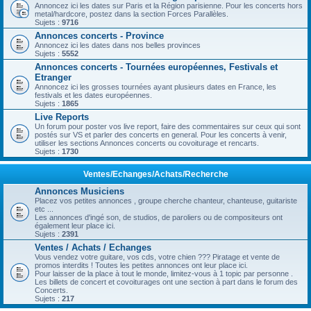
Annoncez ici les dates sur Paris et la Région parisienne. Pour les concerts hors
metal/hardcore, postez dans la section Forces Parallèles.
Sujets :
9716
Annonces concerts - Province
Annoncez ici les dates dans nos belles provinces
Sujets :
5552
Annonces concerts - Tournées européennes, Festivals et
Etranger
Annoncez ici les grosses tournées ayant plusieurs dates en France, les
festivals et les dates européennes.
Sujets :
1865
Live Reports
Un forum pour poster vos live report, faire des commentaires sur ceux qui sont
postés sur VS et parler des concerts en general. Pour les concerts à venir,
utiliser les sections Annonces concerts ou covoiturage et rencarts.
Sujets :
1730
Ventes/Echanges/Achats/Recherche
Annonces Musiciens
Placez vos petites annonces , groupe cherche chanteur, chanteuse, guitariste
etc ...
Les annonces d'ingé son, de studios, de paroliers ou de compositeurs ont
également leur place ici.
Sujets :
2391
Ventes / Achats / Echanges
Vous vendez votre guitare, vos cds, votre chien ??? Piratage et vente de
promos interdits ! Toutes les petites annonces ont leur place ici.
Pour laisser de la place à tout le monde, limitez-vous à 1 topic par personne .
Les billets de concert et covoiturages ont une section à part dans le forum des
Concerts.
Sujets :
217