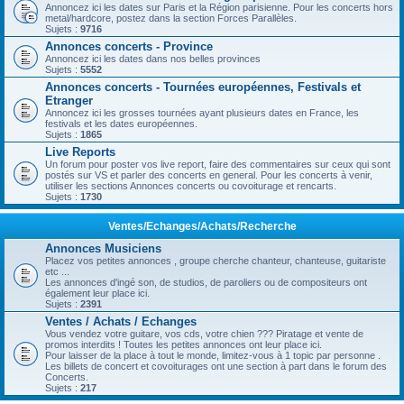
Annoncez ici les dates sur Paris et la Région parisienne. Pour les concerts hors
metal/hardcore, postez dans la section Forces Parallèles.
Sujets :
9716
Annonces concerts - Province
Annoncez ici les dates dans nos belles provinces
Sujets :
5552
Annonces concerts - Tournées européennes, Festivals et
Etranger
Annoncez ici les grosses tournées ayant plusieurs dates en France, les
festivals et les dates européennes.
Sujets :
1865
Live Reports
Un forum pour poster vos live report, faire des commentaires sur ceux qui sont
postés sur VS et parler des concerts en general. Pour les concerts à venir,
utiliser les sections Annonces concerts ou covoiturage et rencarts.
Sujets :
1730
Ventes/Echanges/Achats/Recherche
Annonces Musiciens
Placez vos petites annonces , groupe cherche chanteur, chanteuse, guitariste
etc ...
Les annonces d'ingé son, de studios, de paroliers ou de compositeurs ont
également leur place ici.
Sujets :
2391
Ventes / Achats / Echanges
Vous vendez votre guitare, vos cds, votre chien ??? Piratage et vente de
promos interdits ! Toutes les petites annonces ont leur place ici.
Pour laisser de la place à tout le monde, limitez-vous à 1 topic par personne .
Les billets de concert et covoiturages ont une section à part dans le forum des
Concerts.
Sujets :
217