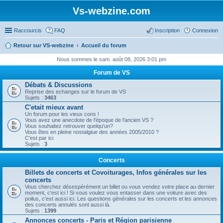
Vs-webzine.com
Raccourcis
FAQ
Inscription
Connexion
Retour sur VS-webzine
Accueil du forum
Nous sommes le sam. août 08, 2026 3:01 pm
Forum de VS
Débats & Discussions
Reprise des echanges sur le forum de VS
Sujets :
3463
C'etait mieux avant
Un forum pour les vieux cons !
Vous avez une anecdote de l'époque de l'ancien VS ?
Vous souhaitez retrouver quelqu'un?
Vous êtes en pleine nostalgiue des années 2005/2010 ?
C'est par ici
Sujets :
3
Concerts
Billets de concerts et Covoiturages, Infos générales sur les
concerts
Vous cherchez désespérément un billet ou vous vendez votre place au dernier
moment, c'est ici ! Si vous voulez vous entasser dans une voiture avec des
poilus, c'est aussi ici. Les questions générales sur les concerts et les annonces
des concerts annulés sont aussi là.
Sujets :
1399
Annonces concerts - Paris et Région parisienne