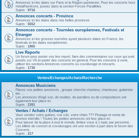
Annoncez ici les dates sur Paris et la Région parisienne. Pour les concerts hors
metal/hardcore, postez dans la section Forces Parallèles.
Sujets :
9716
Annonces concerts - Province
Annoncez ici les dates dans nos belles provinces
Sujets :
5552
Annonces concerts - Tournées européennes, Festivals et
Etranger
Annoncez ici les grosses tournées ayant plusieurs dates en France, les
festivals et les dates européennes.
Sujets :
1865
Live Reports
Un forum pour poster vos live report, faire des commentaires sur ceux qui sont
postés sur VS et parler des concerts en general. Pour les concerts à venir,
utiliser les sections Annonces concerts ou covoiturage et rencarts.
Sujets :
1730
Ventes/Echanges/Achats/Recherche
Annonces Musiciens
Placez vos petites annonces , groupe cherche chanteur, chanteuse, guitariste
etc ...
Les annonces d'ingé son, de studios, de paroliers ou de compositeurs ont
également leur place ici.
Sujets :
2391
Ventes / Achats / Echanges
Vous vendez votre guitare, vos cds, votre chien ??? Piratage et vente de
promos interdits ! Toutes les petites annonces ont leur place ici.
Pour laisser de la place à tout le monde, limitez-vous à 1 topic par personne .
Les billets de concert et covoiturages ont une section à part dans le forum des
Concerts.
Sujets :
217