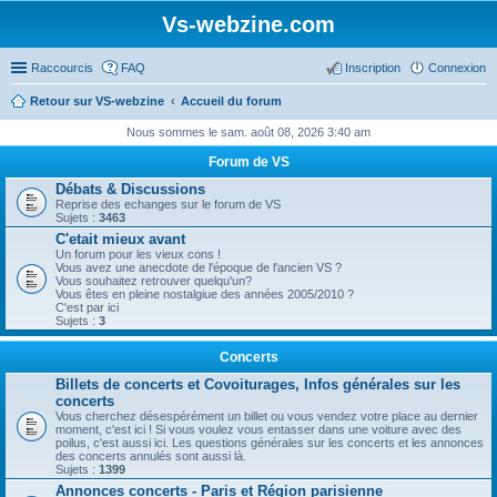
Vs-webzine.com
Raccourcis
FAQ
Inscription
Connexion
Retour sur VS-webzine
Accueil du forum
Nous sommes le sam. août 08, 2026 3:40 am
Forum de VS
Débats & Discussions
Reprise des echanges sur le forum de VS
Sujets :
3463
C'etait mieux avant
Un forum pour les vieux cons !
Vous avez une anecdote de l'époque de l'ancien VS ?
Vous souhaitez retrouver quelqu'un?
Vous êtes en pleine nostalgiue des années 2005/2010 ?
C'est par ici
Sujets :
3
Concerts
Billets de concerts et Covoiturages, Infos générales sur les
concerts
Vous cherchez désespérément un billet ou vous vendez votre place au dernier
moment, c'est ici ! Si vous voulez vous entasser dans une voiture avec des
poilus, c'est aussi ici. Les questions générales sur les concerts et les annonces
des concerts annulés sont aussi là.
Sujets :
1399
Annonces concerts - Paris et Région parisienne