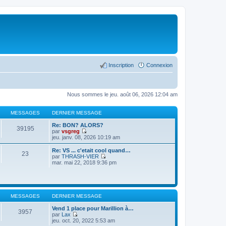
Inscription
Connexion
Nous sommes le jeu. août 06, 2026 12:04 am
MESSAGES
DERNIER MESSAGE
Re: BON? ALORS?
39195
par
vsgreg
C
jeu. janv. 08, 2026 10:19 am
o
n
Re: VS ... c'etait cool quand…
23
s
par
THRASH-VIER
u
C
mar. mai 22, 2018 9:36 pm
l
o
t
n
e
s
r
u
l
l
MESSAGES
DERNIER MESSAGE
e
t
d
e
Vend 1 place pour Marillion à…
e
r
3957
par
Lax
r
l
C
jeu. oct. 20, 2022 5:53 am
n
e
o