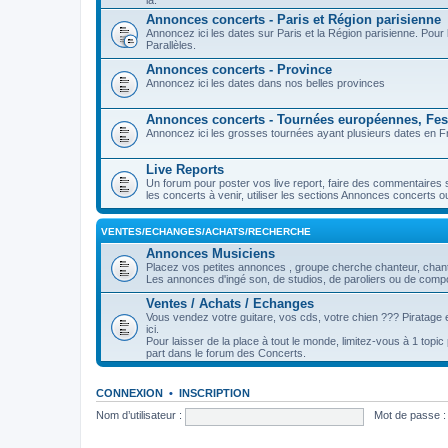
là.
Annonces concerts - Paris et Région parisienne
Annoncez ici les dates sur Paris et la Région parisienne. Pou
Parallèles.
Annonces concerts - Province
Annoncez ici les dates dans nos belles provinces
Annonces concerts - Tournées européennes, Fest
Annoncez ici les grosses tournées ayant plusieurs dates en Fr
Live Reports
Un forum pour poster vos live report, faire des commentaires 
les concerts à venir, utiliser les sections Annonces concerts o
VENTES/ECHANGES/ACHATS/RECHERCHE
Annonces Musiciens
Placez vos petites annonces , groupe cherche chanteur, chanteu
Les annonces d'ingé son, de studios, de paroliers ou de compos
Ventes / Achats / Echanges
Vous vendez votre guitare, vos cds, votre chien ??? Piratage e
ici.
Pour laisser de la place à tout le monde, limitez-vous à 1 topi
part dans le forum des Concerts.
CONNEXION
•
INSCRIPTION
Nom d’utilisateur :
Mot de passe :