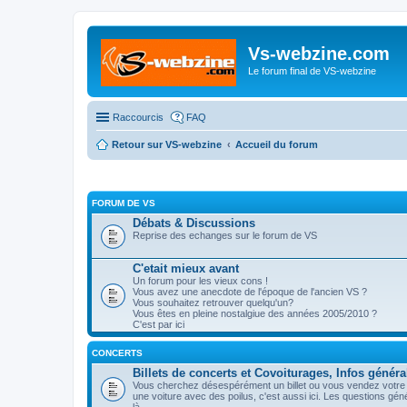
Vs-webzine.com
Le forum final de VS-webzine
Raccourcis
FAQ
Retour sur VS-webzine
Accueil du forum
FORUM DE VS
Débats & Discussions
Reprise des echanges sur le forum de VS
C'etait mieux avant
Un forum pour les vieux cons !
Vous avez une anecdote de l'époque de l'ancien VS ?
Vous souhaitez retrouver quelqu'un?
Vous êtes en pleine nostalgiue des années 2005/2010 ?
C'est par ici
CONCERTS
Billets de concerts et Covoiturages, Infos généra
Vous cherchez désespérément un billet ou vous vendez votre p
une voiture avec des poilus, c'est aussi ici. Les questions gé