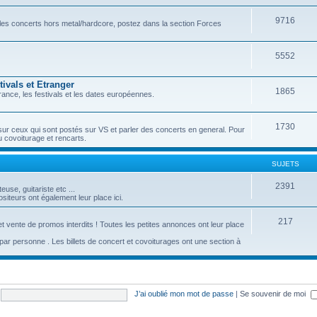
9716
r les concerts hors metal/hardcore, postez dans la section Forces
5552
ivals et Etranger
1865
ance, les festivals et les dates européennes.
1730
sur ceux qui sont postés sur VS et parler des concerts en general. Pour
u covoiturage et rencarts.
SUJETS
2391
se, guitariste etc ...
iteurs ont également leur place ici.
217
t vente de promos interdits ! Toutes les petites annonces ont leur place
c par personne . Les billets de concert et covoiturages ont une section à
J’ai oublié mon mot de passe
|
Se souvenir de moi