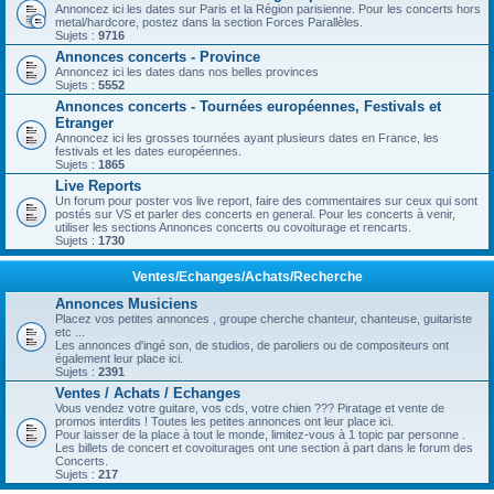
Annoncez ici les dates sur Paris et la Région parisienne. Pour les concerts hors
metal/hardcore, postez dans la section Forces Parallèles.
Sujets :
9716
Annonces concerts - Province
Annoncez ici les dates dans nos belles provinces
Sujets :
5552
Annonces concerts - Tournées européennes, Festivals et
Etranger
Annoncez ici les grosses tournées ayant plusieurs dates en France, les
festivals et les dates européennes.
Sujets :
1865
Live Reports
Un forum pour poster vos live report, faire des commentaires sur ceux qui sont
postés sur VS et parler des concerts en general. Pour les concerts à venir,
utiliser les sections Annonces concerts ou covoiturage et rencarts.
Sujets :
1730
Ventes/Echanges/Achats/Recherche
Annonces Musiciens
Placez vos petites annonces , groupe cherche chanteur, chanteuse, guitariste
etc ...
Les annonces d'ingé son, de studios, de paroliers ou de compositeurs ont
également leur place ici.
Sujets :
2391
Ventes / Achats / Echanges
Vous vendez votre guitare, vos cds, votre chien ??? Piratage et vente de
promos interdits ! Toutes les petites annonces ont leur place ici.
Pour laisser de la place à tout le monde, limitez-vous à 1 topic par personne .
Les billets de concert et covoiturages ont une section à part dans le forum des
Concerts.
Sujets :
217