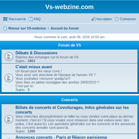
Vs-webzine.com
Raccourcis
FAQ
Inscription
Connexion
Retour sur VS-webzine
Accueil du forum
Nous sommes le sam. août 08, 2026 10:50 am
Forum de VS
Débats & Discussions
Reprise des echanges sur le forum de VS
Sujets :
3463
C'etait mieux avant
Un forum pour les vieux cons !
Vous avez une anecdote de l'époque de l'ancien VS ?
Vous souhaitez retrouver quelqu'un?
Vous êtes en pleine nostalgiue des années 2005/2010 ?
C'est par ici
Sujets :
3
Concerts
Billets de concerts et Covoiturages, Infos générales sur les
concerts
Vous cherchez désespérément un billet ou vous vendez votre place au dernier
moment, c'est ici ! Si vous voulez vous entasser dans une voiture avec des
poilus, c'est aussi ici. Les questions générales sur les concerts et les annonces
des concerts annulés sont aussi là.
Sujets :
1399
Annonces concerts - Paris et Région parisienne