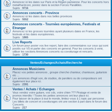
Annoncez ici les dates sur Paris et la Région parisienne. Pour les concerts hors
metal/hardcore, postez dans la section Forces Parallèles.
Sujets :
9716
Annonces concerts - Province
Annoncez ici les dates dans nos belles provinces
Sujets :
5552
Annonces concerts - Tournées européennes, Festivals et
Etranger
Annoncez ici les grosses tournées ayant plusieurs dates en France, les
festivals et les dates européennes.
Sujets :
1865
Live Reports
Un forum pour poster vos live report, faire des commentaires sur ceux qui sont
postés sur VS et parler des concerts en general. Pour les concerts à venir,
utiliser les sections Annonces concerts ou covoiturage et rencarts.
Sujets :
1730
Ventes/Echanges/Achats/Recherche
Annonces Musiciens
Placez vos petites annonces , groupe cherche chanteur, chanteuse, guitariste
etc ...
Les annonces d'ingé son, de studios, de paroliers ou de compositeurs ont
également leur place ici.
Sujets :
2391
Ventes / Achats / Echanges
Vous vendez votre guitare, vos cds, votre chien ??? Piratage et vente de
promos interdits ! Toutes les petites annonces ont leur place ici.
Pour laisser de la place à tout le monde, limitez-vous à 1 topic par personne .
Les billets de concert et covoiturages ont une section à part dans le forum des
Concerts.
Sujets :
217