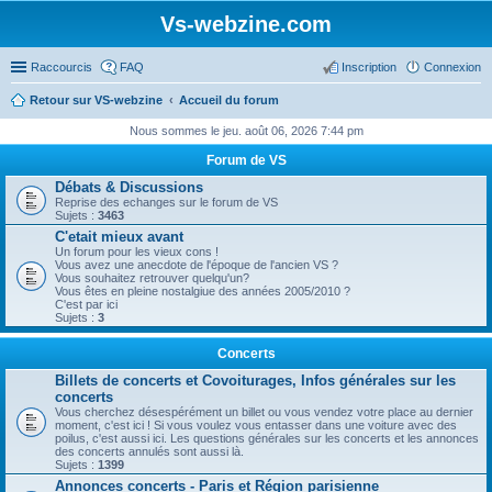
Vs-webzine.com
Raccourcis
FAQ
Inscription
Connexion
Retour sur VS-webzine
Accueil du forum
Nous sommes le jeu. août 06, 2026 7:44 pm
Forum de VS
Débats & Discussions
Reprise des echanges sur le forum de VS
Sujets :
3463
C'etait mieux avant
Un forum pour les vieux cons !
Vous avez une anecdote de l'époque de l'ancien VS ?
Vous souhaitez retrouver quelqu'un?
Vous êtes en pleine nostalgiue des années 2005/2010 ?
C'est par ici
Sujets :
3
Concerts
Billets de concerts et Covoiturages, Infos générales sur les
concerts
Vous cherchez désespérément un billet ou vous vendez votre place au dernier
moment, c'est ici ! Si vous voulez vous entasser dans une voiture avec des
poilus, c'est aussi ici. Les questions générales sur les concerts et les annonces
des concerts annulés sont aussi là.
Sujets :
1399
Annonces concerts - Paris et Région parisienne