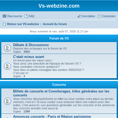
Vs-webzine.com
Raccourcis
FAQ
Inscription
Connexion
Retour sur VS-webzine
Accueil du forum
Nous sommes le ven. août 07, 2026 11:27 pm
Forum de VS
Débats & Discussions
Reprise des echanges sur le forum de VS
Sujets :
3463
C'etait mieux avant
Un forum pour les vieux cons !
Vous avez une anecdote de l'époque de l'ancien VS ?
Vous souhaitez retrouver quelqu'un?
Vous êtes en pleine nostalgiue des années 2005/2010 ?
C'est par ici
Sujets :
3
Concerts
Billets de concerts et Covoiturages, Infos générales sur les
concerts
Vous cherchez désespérément un billet ou vous vendez votre place au dernier
moment, c'est ici ! Si vous voulez vous entasser dans une voiture avec des
poilus, c'est aussi ici. Les questions générales sur les concerts et les annonces
des concerts annulés sont aussi là.
Sujets :
1399
Annonces concerts - Paris et Région parisienne