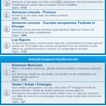
Annoncez ici les dates sur Paris et la Région parisienne. Pour les concerts hors
metal/hardcore, postez dans la section Forces Parallèles.
Sujets :
9716
Annonces concerts - Province
Annoncez ici les dates dans nos belles provinces
Sujets :
5552
Annonces concerts - Tournées européennes, Festivals et
Etranger
Annoncez ici les grosses tournées ayant plusieurs dates en France, les
festivals et les dates européennes.
Sujets :
1865
Live Reports
Un forum pour poster vos live report, faire des commentaires sur ceux qui sont
postés sur VS et parler des concerts en general. Pour les concerts à venir,
utiliser les sections Annonces concerts ou covoiturage et rencarts.
Sujets :
1730
Ventes/Echanges/Achats/Recherche
Annonces Musiciens
Placez vos petites annonces , groupe cherche chanteur, chanteuse, guitariste
etc ...
Les annonces d'ingé son, de studios, de paroliers ou de compositeurs ont
également leur place ici.
Sujets :
2391
Ventes / Achats / Echanges
Vous vendez votre guitare, vos cds, votre chien ??? Piratage et vente de
promos interdits ! Toutes les petites annonces ont leur place ici.
Pour laisser de la place à tout le monde, limitez-vous à 1 topic par personne .
Les billets de concert et covoiturages ont une section à part dans le forum des
Concerts.
Sujets :
217