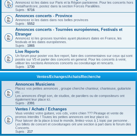
Annoncez ici les dates sur Paris et la Région parisienne. Pour les concerts hors
metal/hardcore, postez dans la section Forces Parallèles.
Sujets :
9716
Annonces concerts - Province
Annoncez ici les dates dans nos belles provinces
Sujets :
5552
Annonces concerts - Tournées européennes, Festivals et
Etranger
Annoncez ici les grosses tournées ayant plusieurs dates en France, les
festivals et les dates européennes.
Sujets :
1865
Live Reports
Un forum pour poster vos live report, faire des commentaires sur ceux qui sont
postés sur VS et parler des concerts en general. Pour les concerts à venir,
utiliser les sections Annonces concerts ou covoiturage et rencarts.
Sujets :
1730
Ventes/Echanges/Achats/Recherche
Annonces Musiciens
Placez vos petites annonces , groupe cherche chanteur, chanteuse, guitariste
etc ...
Les annonces d'ingé son, de studios, de paroliers ou de compositeurs ont
également leur place ici.
Sujets :
2391
Ventes / Achats / Echanges
Vous vendez votre guitare, vos cds, votre chien ??? Piratage et vente de
promos interdits ! Toutes les petites annonces ont leur place ici.
Pour laisser de la place à tout le monde, limitez-vous à 1 topic par personne .
Les billets de concert et covoiturages ont une section à part dans le forum des
Concerts.
Sujets :
217