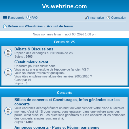
Vs-webzine.com
Raccourcis
FAQ
Inscription
Connexion
Retour sur VS-webzine
Accueil du forum
Nous sommes le sam. août 08, 2026 1:08 pm
Forum de VS
Débats & Discussions
Reprise des echanges sur le forum de VS
Sujets :
3463
C'etait mieux avant
Un forum pour les vieux cons !
Vous avez une anecdote de l'époque de l'ancien VS ?
Vous souhaitez retrouver quelqu'un?
Vous êtes en pleine nostalgiue des années 2005/2010 ?
C'est par ici
Sujets :
3
Concerts
Billets de concerts et Covoiturages, Infos générales sur les
concerts
Vous cherchez désespérément un billet ou vous vendez votre place au dernier
moment, c'est ici ! Si vous voulez vous entasser dans une voiture avec des
poilus, c'est aussi ici. Les questions générales sur les concerts et les annonces
des concerts annulés sont aussi là.
Sujets :
1399
Annonces concerts - Paris et Région parisienne