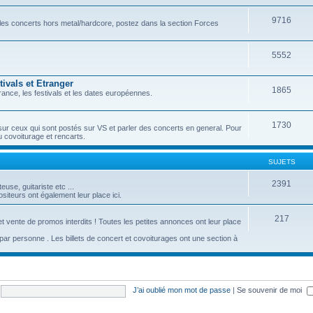
9716
r les concerts hors metal/hardcore, postez dans la section Forces
5552
ivals et Etranger
1865
ance, les festivals et les dates européennes.
1730
sur ceux qui sont postés sur VS et parler des concerts en general. Pour
u covoiturage et rencarts.
SUJETS
2391
se, guitariste etc ...
iteurs ont également leur place ici.
217
t vente de promos interdits ! Toutes les petites annonces ont leur place
c par personne . Les billets de concert et covoiturages ont une section à
J’ai oublié mon mot de passe
|
Se souvenir de moi