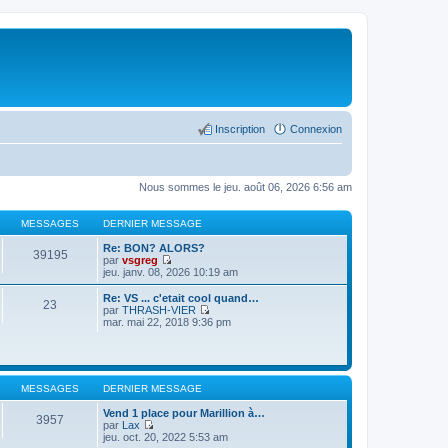
Inscription
Connexion
Nous sommes le jeu. août 06, 2026 6:56 am
MESSAGES
DERNIER MESSAGE
Re: BON? ALORS?
39195
par
vsgreg
C
jeu. janv. 08, 2026 10:19 am
o
n
Re: VS ... c'etait cool quand…
23
s
par
THRASH-VIER
u
C
mar. mai 22, 2018 9:36 pm
l
o
t
n
e
s
r
u
l
l
MESSAGES
DERNIER MESSAGE
e
t
d
e
Vend 1 place pour Marillion à…
e
r
3957
par
Lax
r
l
C
jeu. oct. 20, 2022 5:53 am
n
e
o