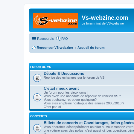
Vs-webzine.com
Le forum final de VS-webzine
Raccourcis
FAQ
Retour sur VS-webzine
Accueil du forum
FORUM DE VS
Débats & Discussions
Reprise des echanges sur le forum de VS
C'etait mieux avant
Un forum pour les vieux cons !
Vous avez une anecdote de l'époque de l'ancien VS ?
Vous souhaitez retrouver quelqu'un?
Vous êtes en pleine nostalgiue des années 2005/2010 ?
C'est par ici
CONCERTS
Billets de concerts et Covoiturages, Infos généra
Vous cherchez désespérément un billet ou vous vendez votre p
une voiture avec des poilus, c'est aussi ici. Les questions gé