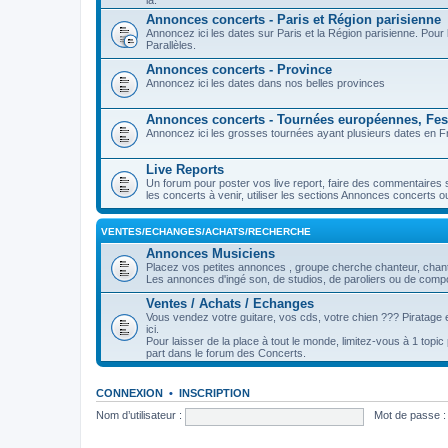
là.
Annonces concerts - Paris et Région parisienne
Annoncez ici les dates sur Paris et la Région parisienne. Pou
Parallèles.
Annonces concerts - Province
Annoncez ici les dates dans nos belles provinces
Annonces concerts - Tournées européennes, Fest
Annoncez ici les grosses tournées ayant plusieurs dates en Fr
Live Reports
Un forum pour poster vos live report, faire des commentaires 
les concerts à venir, utiliser les sections Annonces concerts o
VENTES/ECHANGES/ACHATS/RECHERCHE
Annonces Musiciens
Placez vos petites annonces , groupe cherche chanteur, chanteu
Les annonces d'ingé son, de studios, de paroliers ou de compos
Ventes / Achats / Echanges
Vous vendez votre guitare, vos cds, votre chien ??? Piratage e
ici.
Pour laisser de la place à tout le monde, limitez-vous à 1 topi
part dans le forum des Concerts.
CONNEXION
•
INSCRIPTION
Nom d’utilisateur :
Mot de passe :