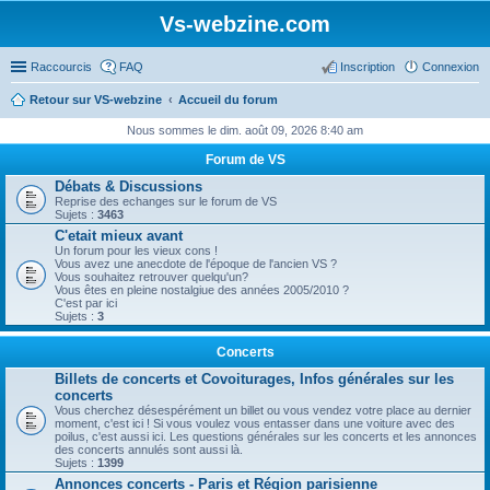
Vs-webzine.com
Raccourcis
FAQ
Inscription
Connexion
Retour sur VS-webzine
Accueil du forum
Nous sommes le dim. août 09, 2026 8:40 am
Forum de VS
Débats & Discussions
Reprise des echanges sur le forum de VS
Sujets :
3463
C'etait mieux avant
Un forum pour les vieux cons !
Vous avez une anecdote de l'époque de l'ancien VS ?
Vous souhaitez retrouver quelqu'un?
Vous êtes en pleine nostalgiue des années 2005/2010 ?
C'est par ici
Sujets :
3
Concerts
Billets de concerts et Covoiturages, Infos générales sur les
concerts
Vous cherchez désespérément un billet ou vous vendez votre place au dernier
moment, c'est ici ! Si vous voulez vous entasser dans une voiture avec des
poilus, c'est aussi ici. Les questions générales sur les concerts et les annonces
des concerts annulés sont aussi là.
Sujets :
1399
Annonces concerts - Paris et Région parisienne