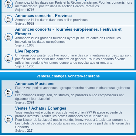
Annoncez ici les dates sur Paris et la Région parisienne. Pour les concerts hors
metal/hardcore, postez dans la section Forces Parallèles.
Sujets :
9716
Annonces concerts - Province
Annoncez ici les dates dans nos belles provinces
Sujets :
5552
Annonces concerts - Tournées européennes, Festivals et
Etranger
Annoncez ici les grosses tournées ayant plusieurs dates en France, les
festivals et les dates européennes.
Sujets :
1865
Live Reports
Un forum pour poster vos live report, faire des commentaires sur ceux qui sont
postés sur VS et parler des concerts en general. Pour les concerts à venir,
utiliser les sections Annonces concerts ou covoiturage et rencarts.
Sujets :
1730
Ventes/Echanges/Achats/Recherche
Annonces Musiciens
Placez vos petites annonces , groupe cherche chanteur, chanteuse, guitariste
etc ...
Les annonces d'ingé son, de studios, de paroliers ou de compositeurs ont
également leur place ici.
Sujets :
2391
Ventes / Achats / Echanges
Vous vendez votre guitare, vos cds, votre chien ??? Piratage et vente de
promos interdits ! Toutes les petites annonces ont leur place ici.
Pour laisser de la place à tout le monde, limitez-vous à 1 topic par personne .
Les billets de concert et covoiturages ont une section à part dans le forum des
Concerts.
Sujets :
217