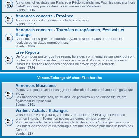
Annoncez ici les dates sur Paris et la Région parisienne. Pour les concerts hors
metal/hardcore, postez dans la section Forces Parallèles.
Sujets :
9716
Annonces concerts - Province
Annoncez ici les dates dans nos belles provinces
Sujets :
5552
Annonces concerts - Tournées européennes, Festivals et
Etranger
Annoncez ici les grosses tournées ayant plusieurs dates en France, les
festivals et les dates européennes.
Sujets :
1865
Live Reports
Un forum pour poster vos live report, faire des commentaires sur ceux qui sont
postés sur VS et parler des concerts en general. Pour les concerts à venir,
utiliser les sections Annonces concerts ou covoiturage et rencarts.
Sujets :
1730
Ventes/Echanges/Achats/Recherche
Annonces Musiciens
Placez vos petites annonces , groupe cherche chanteur, chanteuse, guitariste
etc ...
Les annonces d'ingé son, de studios, de paroliers ou de compositeurs ont
également leur place ici.
Sujets :
2391
Ventes / Achats / Echanges
Vous vendez votre guitare, vos cds, votre chien ??? Piratage et vente de
promos interdits ! Toutes les petites annonces ont leur place ici.
Pour laisser de la place à tout le monde, limitez-vous à 1 topic par personne .
Les billets de concert et covoiturages ont une section à part dans le forum des
Concerts.
Sujets :
217