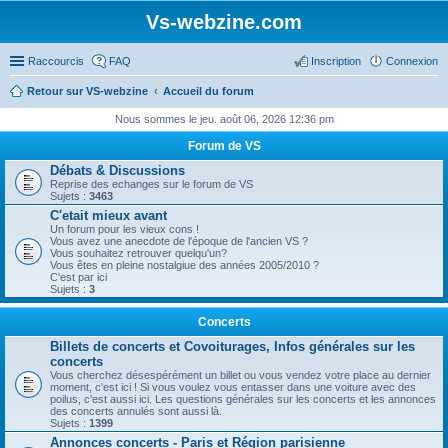
Vs-webzine.com
Raccourcis
FAQ
Inscription
Connexion
Retour sur VS-webzine
Accueil du forum
Nous sommes le jeu. août 06, 2026 12:36 pm
Forum de VS
Débats & Discussions
Reprise des echanges sur le forum de VS
Sujets :
3463
C'etait mieux avant
Un forum pour les vieux cons !
Vous avez une anecdote de l'époque de l'ancien VS ?
Vous souhaitez retrouver quelqu'un?
Vous êtes en pleine nostalgiue des années 2005/2010 ?
C'est par ici
Sujets :
3
Concerts
Billets de concerts et Covoiturages, Infos générales sur les
concerts
Vous cherchez désespérément un billet ou vous vendez votre place au dernier
moment, c'est ici ! Si vous voulez vous entasser dans une voiture avec des
poilus, c'est aussi ici. Les questions générales sur les concerts et les annonces
des concerts annulés sont aussi là.
Sujets :
1399
Annonces concerts - Paris et Région parisienne