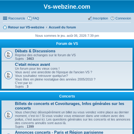
Vs-webzine.com
Raccourcis
FAQ
Inscription
Connexion
Retour sur VS-webzine
Accueil du forum
Nous sommes le jeu. août 06, 2026 7:39 pm
Forum de VS
Débats & Discussions
Reprise des echanges sur le forum de VS
Sujets :
3463
C'etait mieux avant
Un forum pour les vieux cons !
Vous avez une anecdote de l'époque de l'ancien VS ?
Vous souhaitez retrouver quelqu'un?
Vous êtes en pleine nostalgiue des années 2005/2010 ?
C'est par ici
Sujets :
3
Concerts
Billets de concerts et Covoiturages, Infos générales sur les
concerts
Vous cherchez désespérément un billet ou vous vendez votre place au dernier
moment, c'est ici ! Si vous voulez vous entasser dans une voiture avec des
poilus, c'est aussi ici. Les questions générales sur les concerts et les annonces
des concerts annulés sont aussi là.
Sujets :
1399
Annonces concerts - Paris et Région parisienne