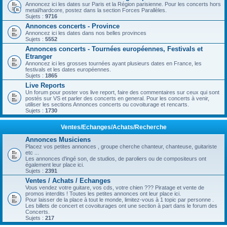
Annoncez ici les dates sur Paris et la Région parisienne. Pour les concerts hors
metal/hardcore, postez dans la section Forces Parallèles.
Sujets :
9716
Annonces concerts - Province
Annoncez ici les dates dans nos belles provinces
Sujets :
5552
Annonces concerts - Tournées européennes, Festivals et
Etranger
Annoncez ici les grosses tournées ayant plusieurs dates en France, les
festivals et les dates européennes.
Sujets :
1865
Live Reports
Un forum pour poster vos live report, faire des commentaires sur ceux qui sont
postés sur VS et parler des concerts en general. Pour les concerts à venir,
utiliser les sections Annonces concerts ou covoiturage et rencarts.
Sujets :
1730
Ventes/Echanges/Achats/Recherche
Annonces Musiciens
Placez vos petites annonces , groupe cherche chanteur, chanteuse, guitariste
etc ...
Les annonces d'ingé son, de studios, de paroliers ou de compositeurs ont
également leur place ici.
Sujets :
2391
Ventes / Achats / Echanges
Vous vendez votre guitare, vos cds, votre chien ??? Piratage et vente de
promos interdits ! Toutes les petites annonces ont leur place ici.
Pour laisser de la place à tout le monde, limitez-vous à 1 topic par personne .
Les billets de concert et covoiturages ont une section à part dans le forum des
Concerts.
Sujets :
217