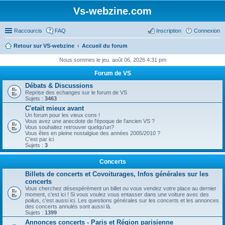
Vs-webzine.com
Raccourcis
FAQ
Inscription
Connexion
Retour sur VS-webzine
Accueil du forum
Nous sommes le jeu. août 06, 2026 4:31 pm
Forum de VS
Débats & Discussions
Reprise des echanges sur le forum de VS
Sujets :
3463
C'etait mieux avant
Un forum pour les vieux cons !
Vous avez une anecdote de l'époque de l'ancien VS ?
Vous souhaitez retrouver quelqu'un?
Vous êtes en pleine nostalgiue des années 2005/2010 ?
C'est par ici
Sujets :
3
Concerts
Billets de concerts et Covoiturages, Infos générales sur les
concerts
Vous cherchez désespérément un billet ou vous vendez votre place au dernier
moment, c'est ici ! Si vous voulez vous entasser dans une voiture avec des
poilus, c'est aussi ici. Les questions générales sur les concerts et les annonces
des concerts annulés sont aussi là.
Sujets :
1399
Annonces concerts - Paris et Région parisienne