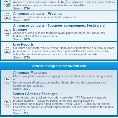
Annoncez ici les dates sur Paris et la Région parisienne. Pour les concerts hors
metal/hardcore, postez dans la section Forces Parallèles.
Sujets :
9716
Annonces concerts - Province
Annoncez ici les dates dans nos belles provinces
Sujets :
5552
Annonces concerts - Tournées européennes, Festivals et
Etranger
Annoncez ici les grosses tournées ayant plusieurs dates en France, les
festivals et les dates européennes.
Sujets :
1865
Live Reports
Un forum pour poster vos live report, faire des commentaires sur ceux qui sont
postés sur VS et parler des concerts en general. Pour les concerts à venir,
utiliser les sections Annonces concerts ou covoiturage et rencarts.
Sujets :
1730
Ventes/Echanges/Achats/Recherche
Annonces Musiciens
Placez vos petites annonces , groupe cherche chanteur, chanteuse, guitariste
etc ...
Les annonces d'ingé son, de studios, de paroliers ou de compositeurs ont
également leur place ici.
Sujets :
2391
Ventes / Achats / Echanges
Vous vendez votre guitare, vos cds, votre chien ??? Piratage et vente de
promos interdits ! Toutes les petites annonces ont leur place ici.
Pour laisser de la place à tout le monde, limitez-vous à 1 topic par personne .
Les billets de concert et covoiturages ont une section à part dans le forum des
Concerts.
Sujets :
217