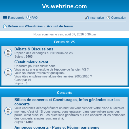
Vs-webzine.com
Raccourcis
FAQ
Inscription
Connexion
Retour sur VS-webzine
Accueil du forum
Nous sommes le ven. août 07, 2026 6:36 pm
Forum de VS
Débats & Discussions
Reprise des echanges sur le forum de VS
Sujets :
3463
C'etait mieux avant
Un forum pour les vieux cons !
Vous avez une anecdote de l'époque de l'ancien VS ?
Vous souhaitez retrouver quelqu'un?
Vous êtes en pleine nostalgiue des années 2005/2010 ?
C'est par ici
Sujets :
3
Concerts
Billets de concerts et Covoiturages, Infos générales sur les
concerts
Vous cherchez désespérément un billet ou vous vendez votre place au dernier
moment, c'est ici ! Si vous voulez vous entasser dans une voiture avec des
poilus, c'est aussi ici. Les questions générales sur les concerts et les annonces
des concerts annulés sont aussi là.
Sujets :
1399
Annonces concerts - Paris et Région parisienne