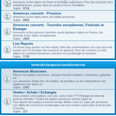
Annoncez ici les dates sur Paris et la Région parisienne. Pour les concerts hors
metal/hardcore, postez dans la section Forces Parallèles.
Sujets :
9716
Annonces concerts - Province
Annoncez ici les dates dans nos belles provinces
Sujets :
5552
Annonces concerts - Tournées européennes, Festivals et
Etranger
Annoncez ici les grosses tournées ayant plusieurs dates en France, les
festivals et les dates européennes.
Sujets :
1865
Live Reports
Un forum pour poster vos live report, faire des commentaires sur ceux qui sont
postés sur VS et parler des concerts en general. Pour les concerts à venir,
utiliser les sections Annonces concerts ou covoiturage et rencarts.
Sujets :
1730
Ventes/Echanges/Achats/Recherche
Annonces Musiciens
Placez vos petites annonces , groupe cherche chanteur, chanteuse, guitariste
etc ...
Les annonces d'ingé son, de studios, de paroliers ou de compositeurs ont
également leur place ici.
Sujets :
2391
Ventes / Achats / Echanges
Vous vendez votre guitare, vos cds, votre chien ??? Piratage et vente de
promos interdits ! Toutes les petites annonces ont leur place ici.
Pour laisser de la place à tout le monde, limitez-vous à 1 topic par personne .
Les billets de concert et covoiturages ont une section à part dans le forum des
Concerts.
Sujets :
217