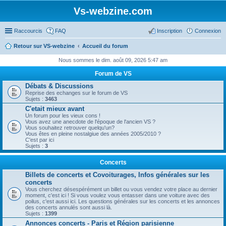
Vs-webzine.com
Raccourcis
FAQ
Inscription
Connexion
Retour sur VS-webzine
Accueil du forum
Nous sommes le dim. août 09, 2026 5:47 am
Forum de VS
Débats & Discussions
Reprise des echanges sur le forum de VS
Sujets :
3463
C'etait mieux avant
Un forum pour les vieux cons !
Vous avez une anecdote de l'époque de l'ancien VS ?
Vous souhaitez retrouver quelqu'un?
Vous êtes en pleine nostalgiue des années 2005/2010 ?
C'est par ici
Sujets :
3
Concerts
Billets de concerts et Covoiturages, Infos générales sur les
concerts
Vous cherchez désespérément un billet ou vous vendez votre place au dernier
moment, c'est ici ! Si vous voulez vous entasser dans une voiture avec des
poilus, c'est aussi ici. Les questions générales sur les concerts et les annonces
des concerts annulés sont aussi là.
Sujets :
1399
Annonces concerts - Paris et Région parisienne