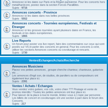
Annoncez ici les dates sur Paris et la Région parisienne. Pour les concerts hors
metal/hardcore, postez dans la section Forces Parallèles.
Sujets :
9716
Annonces concerts - Province
Annoncez ici les dates dans nos belles provinces
Sujets :
5552
Annonces concerts - Tournées européennes, Festivals et
Etranger
Annoncez ici les grosses tournées ayant plusieurs dates en France, les
festivals et les dates européennes.
Sujets :
1865
Live Reports
Un forum pour poster vos live report, faire des commentaires sur ceux qui sont
postés sur VS et parler des concerts en general. Pour les concerts à venir,
utiliser les sections Annonces concerts ou covoiturage et rencarts.
Sujets :
1730
Ventes/Echanges/Achats/Recherche
Annonces Musiciens
Placez vos petites annonces , groupe cherche chanteur, chanteuse, guitariste
etc ...
Les annonces d'ingé son, de studios, de paroliers ou de compositeurs ont
également leur place ici.
Sujets :
2391
Ventes / Achats / Echanges
Vous vendez votre guitare, vos cds, votre chien ??? Piratage et vente de
promos interdits ! Toutes les petites annonces ont leur place ici.
Pour laisser de la place à tout le monde, limitez-vous à 1 topic par personne .
Les billets de concert et covoiturages ont une section à part dans le forum des
Concerts.
Sujets :
217