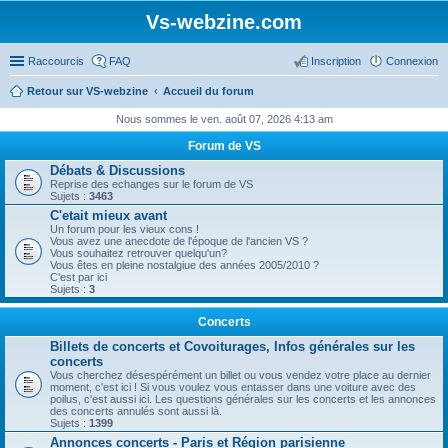
Vs-webzine.com
Raccourcis
FAQ
Inscription
Connexion
Retour sur VS-webzine
Accueil du forum
Nous sommes le ven. août 07, 2026 4:13 am
Forum de VS
Débats & Discussions
Reprise des echanges sur le forum de VS
Sujets :
3463
C'etait mieux avant
Un forum pour les vieux cons !
Vous avez une anecdote de l'époque de l'ancien VS ?
Vous souhaitez retrouver quelqu'un?
Vous êtes en pleine nostalgiue des années 2005/2010 ?
C'est par ici
Sujets :
3
Concerts
Billets de concerts et Covoiturages, Infos générales sur les
concerts
Vous cherchez désespérément un billet ou vous vendez votre place au dernier
moment, c'est ici ! Si vous voulez vous entasser dans une voiture avec des
poilus, c'est aussi ici. Les questions générales sur les concerts et les annonces
des concerts annulés sont aussi là.
Sujets :
1399
Annonces concerts - Paris et Région parisienne