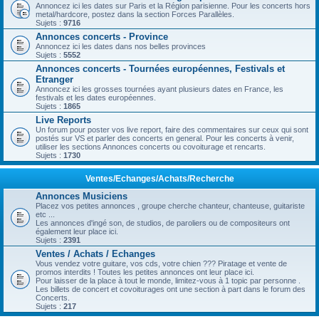
Annoncez ici les dates sur Paris et la Région parisienne. Pour les concerts hors
metal/hardcore, postez dans la section Forces Parallèles.
Sujets :
9716
Annonces concerts - Province
Annoncez ici les dates dans nos belles provinces
Sujets :
5552
Annonces concerts - Tournées européennes, Festivals et
Etranger
Annoncez ici les grosses tournées ayant plusieurs dates en France, les
festivals et les dates européennes.
Sujets :
1865
Live Reports
Un forum pour poster vos live report, faire des commentaires sur ceux qui sont
postés sur VS et parler des concerts en general. Pour les concerts à venir,
utiliser les sections Annonces concerts ou covoiturage et rencarts.
Sujets :
1730
Ventes/Echanges/Achats/Recherche
Annonces Musiciens
Placez vos petites annonces , groupe cherche chanteur, chanteuse, guitariste
etc ...
Les annonces d'ingé son, de studios, de paroliers ou de compositeurs ont
également leur place ici.
Sujets :
2391
Ventes / Achats / Echanges
Vous vendez votre guitare, vos cds, votre chien ??? Piratage et vente de
promos interdits ! Toutes les petites annonces ont leur place ici.
Pour laisser de la place à tout le monde, limitez-vous à 1 topic par personne .
Les billets de concert et covoiturages ont une section à part dans le forum des
Concerts.
Sujets :
217