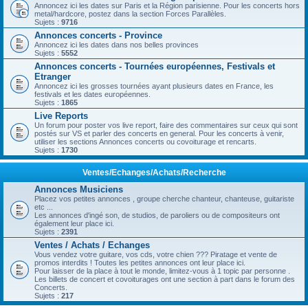
Annoncez ici les dates sur Paris et la Région parisienne. Pour les concerts hors
metal/hardcore, postez dans la section Forces Parallèles.
Sujets :
9716
Annonces concerts - Province
Annoncez ici les dates dans nos belles provinces
Sujets :
5552
Annonces concerts - Tournées européennes, Festivals et
Etranger
Annoncez ici les grosses tournées ayant plusieurs dates en France, les
festivals et les dates européennes.
Sujets :
1865
Live Reports
Un forum pour poster vos live report, faire des commentaires sur ceux qui sont
postés sur VS et parler des concerts en general. Pour les concerts à venir,
utiliser les sections Annonces concerts ou covoiturage et rencarts.
Sujets :
1730
Ventes/Echanges/Achats/Recherche
Annonces Musiciens
Placez vos petites annonces , groupe cherche chanteur, chanteuse, guitariste
etc ...
Les annonces d'ingé son, de studios, de paroliers ou de compositeurs ont
également leur place ici.
Sujets :
2391
Ventes / Achats / Echanges
Vous vendez votre guitare, vos cds, votre chien ??? Piratage et vente de
promos interdits ! Toutes les petites annonces ont leur place ici.
Pour laisser de la place à tout le monde, limitez-vous à 1 topic par personne .
Les billets de concert et covoiturages ont une section à part dans le forum des
Concerts.
Sujets :
217