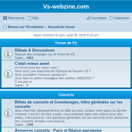
Vs-webzine.com
Raccourcis
FAQ
Inscription
Connexion
Retour sur VS-webzine
Accueil du forum
Nous sommes le sam. août 08, 2026 8:25 pm
Forum de VS
Débats & Discussions
Reprise des echanges sur le forum de VS
Sujets :
3463
C'etait mieux avant
Un forum pour les vieux cons !
Vous avez une anecdote de l'époque de l'ancien VS ?
Vous souhaitez retrouver quelqu'un?
Vous êtes en pleine nostalgiue des années 2005/2010 ?
C'est par ici
Sujets :
3
Concerts
Billets de concerts et Covoiturages, Infos générales sur les
concerts
Vous cherchez désespérément un billet ou vous vendez votre place au dernier
moment, c'est ici ! Si vous voulez vous entasser dans une voiture avec des
poilus, c'est aussi ici. Les questions générales sur les concerts et les annonces
des concerts annulés sont aussi là.
Sujets :
1399
Annonces concerts - Paris et Région parisienne