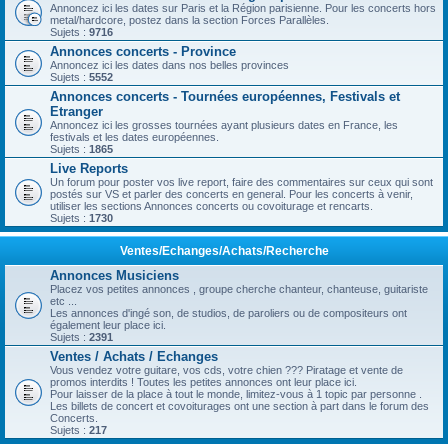
Annoncez ici les dates sur Paris et la Région parisienne. Pour les concerts hors
metal/hardcore, postez dans la section Forces Parallèles.
Sujets :
9716
Annonces concerts - Province
Annoncez ici les dates dans nos belles provinces
Sujets :
5552
Annonces concerts - Tournées européennes, Festivals et
Etranger
Annoncez ici les grosses tournées ayant plusieurs dates en France, les
festivals et les dates européennes.
Sujets :
1865
Live Reports
Un forum pour poster vos live report, faire des commentaires sur ceux qui sont
postés sur VS et parler des concerts en general. Pour les concerts à venir,
utiliser les sections Annonces concerts ou covoiturage et rencarts.
Sujets :
1730
Ventes/Echanges/Achats/Recherche
Annonces Musiciens
Placez vos petites annonces , groupe cherche chanteur, chanteuse, guitariste
etc ...
Les annonces d'ingé son, de studios, de paroliers ou de compositeurs ont
également leur place ici.
Sujets :
2391
Ventes / Achats / Echanges
Vous vendez votre guitare, vos cds, votre chien ??? Piratage et vente de
promos interdits ! Toutes les petites annonces ont leur place ici.
Pour laisser de la place à tout le monde, limitez-vous à 1 topic par personne .
Les billets de concert et covoiturages ont une section à part dans le forum des
Concerts.
Sujets :
217