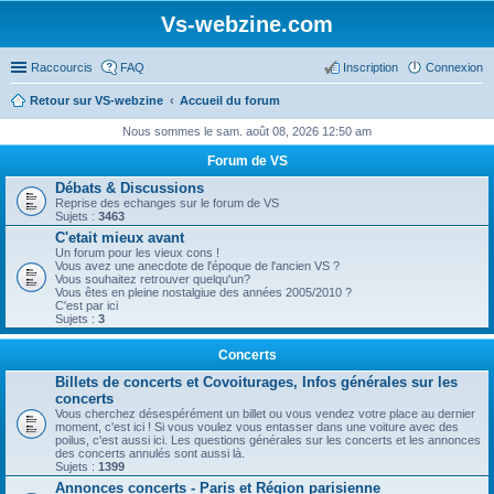
Vs-webzine.com
Raccourcis
FAQ
Inscription
Connexion
Retour sur VS-webzine
Accueil du forum
Nous sommes le sam. août 08, 2026 12:50 am
Forum de VS
Débats & Discussions
Reprise des echanges sur le forum de VS
Sujets :
3463
C'etait mieux avant
Un forum pour les vieux cons !
Vous avez une anecdote de l'époque de l'ancien VS ?
Vous souhaitez retrouver quelqu'un?
Vous êtes en pleine nostalgiue des années 2005/2010 ?
C'est par ici
Sujets :
3
Concerts
Billets de concerts et Covoiturages, Infos générales sur les
concerts
Vous cherchez désespérément un billet ou vous vendez votre place au dernier
moment, c'est ici ! Si vous voulez vous entasser dans une voiture avec des
poilus, c'est aussi ici. Les questions générales sur les concerts et les annonces
des concerts annulés sont aussi là.
Sujets :
1399
Annonces concerts - Paris et Région parisienne