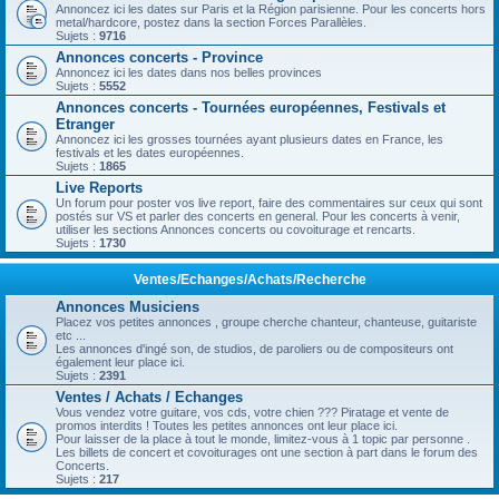
Annoncez ici les dates sur Paris et la Région parisienne. Pour les concerts hors
metal/hardcore, postez dans la section Forces Parallèles.
Sujets :
9716
Annonces concerts - Province
Annoncez ici les dates dans nos belles provinces
Sujets :
5552
Annonces concerts - Tournées européennes, Festivals et
Etranger
Annoncez ici les grosses tournées ayant plusieurs dates en France, les
festivals et les dates européennes.
Sujets :
1865
Live Reports
Un forum pour poster vos live report, faire des commentaires sur ceux qui sont
postés sur VS et parler des concerts en general. Pour les concerts à venir,
utiliser les sections Annonces concerts ou covoiturage et rencarts.
Sujets :
1730
Ventes/Echanges/Achats/Recherche
Annonces Musiciens
Placez vos petites annonces , groupe cherche chanteur, chanteuse, guitariste
etc ...
Les annonces d'ingé son, de studios, de paroliers ou de compositeurs ont
également leur place ici.
Sujets :
2391
Ventes / Achats / Echanges
Vous vendez votre guitare, vos cds, votre chien ??? Piratage et vente de
promos interdits ! Toutes les petites annonces ont leur place ici.
Pour laisser de la place à tout le monde, limitez-vous à 1 topic par personne .
Les billets de concert et covoiturages ont une section à part dans le forum des
Concerts.
Sujets :
217