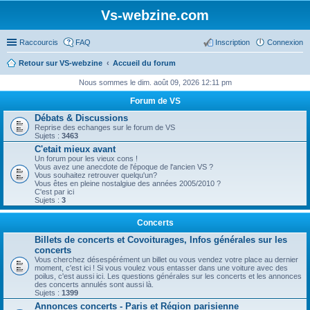
Vs-webzine.com
Raccourcis
FAQ
Inscription
Connexion
Retour sur VS-webzine
Accueil du forum
Nous sommes le dim. août 09, 2026 12:11 pm
Forum de VS
Débats & Discussions
Reprise des echanges sur le forum de VS
Sujets :
3463
C'etait mieux avant
Un forum pour les vieux cons !
Vous avez une anecdote de l'époque de l'ancien VS ?
Vous souhaitez retrouver quelqu'un?
Vous êtes en pleine nostalgiue des années 2005/2010 ?
C'est par ici
Sujets :
3
Concerts
Billets de concerts et Covoiturages, Infos générales sur les
concerts
Vous cherchez désespérément un billet ou vous vendez votre place au dernier
moment, c'est ici ! Si vous voulez vous entasser dans une voiture avec des
poilus, c'est aussi ici. Les questions générales sur les concerts et les annonces
des concerts annulés sont aussi là.
Sujets :
1399
Annonces concerts - Paris et Région parisienne