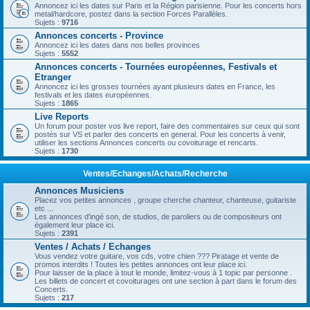
Annoncez ici les dates sur Paris et la Région parisienne. Pour les concerts hors
metal/hardcore, postez dans la section Forces Parallèles.
Sujets :
9716
Annonces concerts - Province
Annoncez ici les dates dans nos belles provinces
Sujets :
5552
Annonces concerts - Tournées européennes, Festivals et
Etranger
Annoncez ici les grosses tournées ayant plusieurs dates en France, les
festivals et les dates européennes.
Sujets :
1865
Live Reports
Un forum pour poster vos live report, faire des commentaires sur ceux qui sont
postés sur VS et parler des concerts en general. Pour les concerts à venir,
utiliser les sections Annonces concerts ou covoiturage et rencarts.
Sujets :
1730
Ventes/Echanges/Achats/Recherche
Annonces Musiciens
Placez vos petites annonces , groupe cherche chanteur, chanteuse, guitariste
etc ...
Les annonces d'ingé son, de studios, de paroliers ou de compositeurs ont
également leur place ici.
Sujets :
2391
Ventes / Achats / Echanges
Vous vendez votre guitare, vos cds, votre chien ??? Piratage et vente de
promos interdits ! Toutes les petites annonces ont leur place ici.
Pour laisser de la place à tout le monde, limitez-vous à 1 topic par personne .
Les billets de concert et covoiturages ont une section à part dans le forum des
Concerts.
Sujets :
217