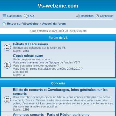
Vs-webzine.com
Raccourcis
FAQ
Inscription
Connexion
Retour sur VS-webzine
Accueil du forum
Nous sommes le sam. août 08, 2026 6:56 am
Forum de VS
Débats & Discussions
Reprise des echanges sur le forum de VS
Sujets :
3463
C'etait mieux avant
Un forum pour les vieux cons !
Vous avez une anecdote de l'époque de l'ancien VS ?
Vous souhaitez retrouver quelqu'un?
Vous êtes en pleine nostalgiue des années 2005/2010 ?
C'est par ici
Sujets :
3
Concerts
Billets de concerts et Covoiturages, Infos générales sur les
concerts
Vous cherchez désespérément un billet ou vous vendez votre place au dernier
moment, c'est ici ! Si vous voulez vous entasser dans une voiture avec des
poilus, c'est aussi ici. Les questions générales sur les concerts et les annonces
des concerts annulés sont aussi là.
Sujets :
1399
Annonces concerts - Paris et Région parisienne