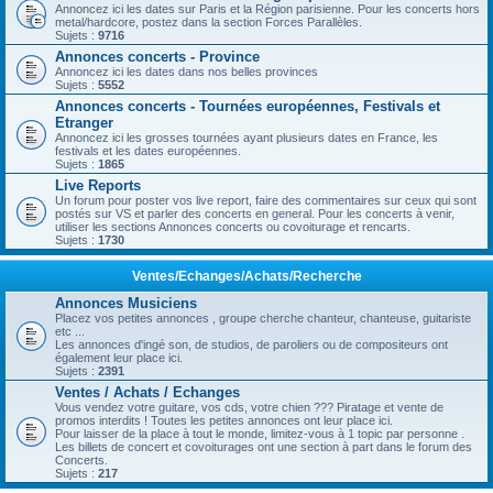
Annoncez ici les dates sur Paris et la Région parisienne. Pour les concerts hors
metal/hardcore, postez dans la section Forces Parallèles.
Sujets :
9716
Annonces concerts - Province
Annoncez ici les dates dans nos belles provinces
Sujets :
5552
Annonces concerts - Tournées européennes, Festivals et
Etranger
Annoncez ici les grosses tournées ayant plusieurs dates en France, les
festivals et les dates européennes.
Sujets :
1865
Live Reports
Un forum pour poster vos live report, faire des commentaires sur ceux qui sont
postés sur VS et parler des concerts en general. Pour les concerts à venir,
utiliser les sections Annonces concerts ou covoiturage et rencarts.
Sujets :
1730
Ventes/Echanges/Achats/Recherche
Annonces Musiciens
Placez vos petites annonces , groupe cherche chanteur, chanteuse, guitariste
etc ...
Les annonces d'ingé son, de studios, de paroliers ou de compositeurs ont
également leur place ici.
Sujets :
2391
Ventes / Achats / Echanges
Vous vendez votre guitare, vos cds, votre chien ??? Piratage et vente de
promos interdits ! Toutes les petites annonces ont leur place ici.
Pour laisser de la place à tout le monde, limitez-vous à 1 topic par personne .
Les billets de concert et covoiturages ont une section à part dans le forum des
Concerts.
Sujets :
217