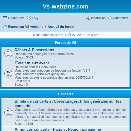
Vs-webzine.com
Raccourcis
FAQ
Inscription
Connexion
Retour sur VS-webzine
Accueil du forum
Nous sommes le ven. août 07, 2026 10:08 pm
Forum de VS
Débats & Discussions
Reprise des echanges sur le forum de VS
Sujets :
3463
C'etait mieux avant
Un forum pour les vieux cons !
Vous avez une anecdote de l'époque de l'ancien VS ?
Vous souhaitez retrouver quelqu'un?
Vous êtes en pleine nostalgiue des années 2005/2010 ?
C'est par ici
Sujets :
3
Concerts
Billets de concerts et Covoiturages, Infos générales sur les
concerts
Vous cherchez désespérément un billet ou vous vendez votre place au dernier
moment, c'est ici ! Si vous voulez vous entasser dans une voiture avec des
poilus, c'est aussi ici. Les questions générales sur les concerts et les annonces
des concerts annulés sont aussi là.
Sujets :
1399
Annonces concerts - Paris et Région parisienne