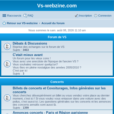
Vs-webzine.com
Raccourcis
FAQ
Inscription
Connexion
Retour sur VS-webzine
Accueil du forum
Nous sommes le sam. août 08, 2026 11:10 am
Forum de VS
Débats & Discussions
Reprise des echanges sur le forum de VS
Sujets :
3463
C'etait mieux avant
Un forum pour les vieux cons !
Vous avez une anecdote de l'époque de l'ancien VS ?
Vous souhaitez retrouver quelqu'un?
Vous êtes en pleine nostalgiue des années 2005/2010 ?
C'est par ici
Sujets :
3
Concerts
Billets de concerts et Covoiturages, Infos générales sur les
concerts
Vous cherchez désespérément un billet ou vous vendez votre place au dernier
moment, c'est ici ! Si vous voulez vous entasser dans une voiture avec des
poilus, c'est aussi ici. Les questions générales sur les concerts et les annonces
des concerts annulés sont aussi là.
Sujets :
1399
Annonces concerts - Paris et Région parisienne