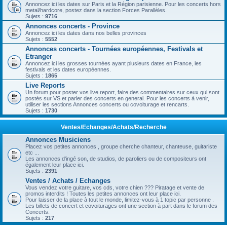
Annoncez ici les dates sur Paris et la Région parisienne. Pour les concerts hors
metal/hardcore, postez dans la section Forces Parallèles.
Sujets :
9716
Annonces concerts - Province
Annoncez ici les dates dans nos belles provinces
Sujets :
5552
Annonces concerts - Tournées européennes, Festivals et
Etranger
Annoncez ici les grosses tournées ayant plusieurs dates en France, les
festivals et les dates européennes.
Sujets :
1865
Live Reports
Un forum pour poster vos live report, faire des commentaires sur ceux qui sont
postés sur VS et parler des concerts en general. Pour les concerts à venir,
utiliser les sections Annonces concerts ou covoiturage et rencarts.
Sujets :
1730
Ventes/Echanges/Achats/Recherche
Annonces Musiciens
Placez vos petites annonces , groupe cherche chanteur, chanteuse, guitariste
etc ...
Les annonces d'ingé son, de studios, de paroliers ou de compositeurs ont
également leur place ici.
Sujets :
2391
Ventes / Achats / Echanges
Vous vendez votre guitare, vos cds, votre chien ??? Piratage et vente de
promos interdits ! Toutes les petites annonces ont leur place ici.
Pour laisser de la place à tout le monde, limitez-vous à 1 topic par personne .
Les billets de concert et covoiturages ont une section à part dans le forum des
Concerts.
Sujets :
217