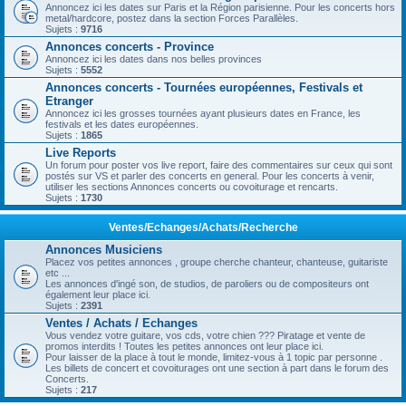
Annoncez ici les dates sur Paris et la Région parisienne. Pour les concerts hors
metal/hardcore, postez dans la section Forces Parallèles.
Sujets :
9716
Annonces concerts - Province
Annoncez ici les dates dans nos belles provinces
Sujets :
5552
Annonces concerts - Tournées européennes, Festivals et
Etranger
Annoncez ici les grosses tournées ayant plusieurs dates en France, les
festivals et les dates européennes.
Sujets :
1865
Live Reports
Un forum pour poster vos live report, faire des commentaires sur ceux qui sont
postés sur VS et parler des concerts en general. Pour les concerts à venir,
utiliser les sections Annonces concerts ou covoiturage et rencarts.
Sujets :
1730
Ventes/Echanges/Achats/Recherche
Annonces Musiciens
Placez vos petites annonces , groupe cherche chanteur, chanteuse, guitariste
etc ...
Les annonces d'ingé son, de studios, de paroliers ou de compositeurs ont
également leur place ici.
Sujets :
2391
Ventes / Achats / Echanges
Vous vendez votre guitare, vos cds, votre chien ??? Piratage et vente de
promos interdits ! Toutes les petites annonces ont leur place ici.
Pour laisser de la place à tout le monde, limitez-vous à 1 topic par personne .
Les billets de concert et covoiturages ont une section à part dans le forum des
Concerts.
Sujets :
217