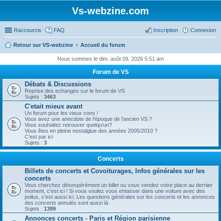
Vs-webzine.com
Raccourcis
FAQ
Inscription
Connexion
Retour sur VS-webzine
Accueil du forum
Nous sommes le dim. août 09, 2026 5:51 am
Forum de VS
Débats & Discussions
Reprise des echanges sur le forum de VS
Sujets :
3463
C'etait mieux avant
Un forum pour les vieux cons !
Vous avez une anecdote de l'époque de l'ancien VS ?
Vous souhaitez retrouver quelqu'un?
Vous êtes en pleine nostalgiue des années 2005/2010 ?
C'est par ici
Sujets :
3
Concerts
Billets de concerts et Covoiturages, Infos générales sur les
concerts
Vous cherchez désespérément un billet ou vous vendez votre place au dernier
moment, c'est ici ! Si vous voulez vous entasser dans une voiture avec des
poilus, c'est aussi ici. Les questions générales sur les concerts et les annonces
des concerts annulés sont aussi là.
Sujets :
1399
Annonces concerts - Paris et Région parisienne